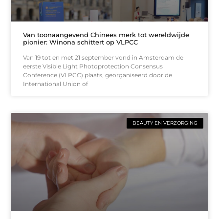
Van toonaangevend Chinees merk tot wereldwijde
pionier: Winona schittert op VLPCC
Van 19 tot en met 21 september vond in Amsterdam de
eerste Visible Light Photoprotection Consensus
Conference (VLPCC) plaats, georganiseerd door de
International Union of
BEAUTY EN VERZORGING