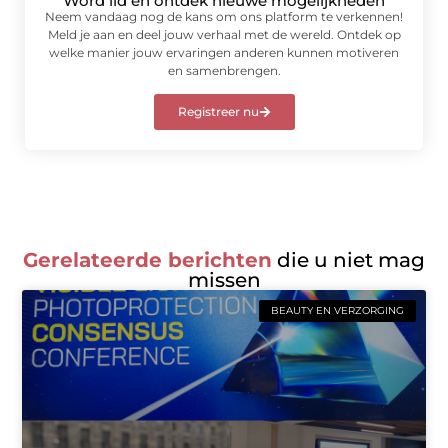
Word lid en ontdek nieuwe mogelijkheden
Neem vandaag nog de kans om ons platform te verkennen!
Meld je aan en deel jouw verhaal met de wereld. Ontdek op
welke manier jouw ervaringen anderen kunnen motiveren
en samenbrengen.
Registreer nu
Gerelateerde berichten
die u niet mag
missen
BEAUTY EN VERZORGING