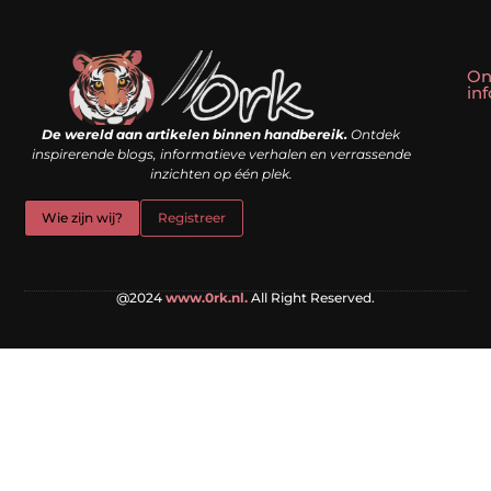
On
in
Linkbuilding kopen: slim shortcut of riskante valkuil?
Geld verdienen met een website: droom of doe-het-zelf realiteit?
De wereld aan artikelen binnen handbereik.
Ontdek
inspirerende blogs, informatieve verhalen en verrassende
inzichten op één plek.
Wie zijn wij?
Registreer
@2024
www.0rk.nl.
All Right Reserved.