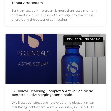
Tantra Amsterdam
Tantra massage Amsterdam is more than just a moment
of relaxation. It is a journey of discovery into awareness,
energy, and the power of connecting
BEAUTY EN VERZORGING
iS Clinical Cleansing Complex & Active Serum: de
perfecte huidverzorgingscombinatie
Wie kiest voor effectieve huidverzorging die zacht maar
resultaatgericht werkt, komt al snel uit bij iS Clinical. Dit