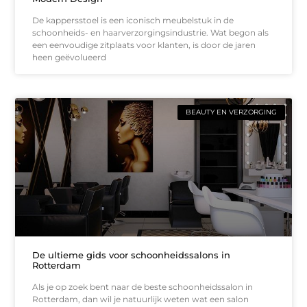
De kappersstoel is een iconisch meubelstuk in de
schoonheids- en haarverzorgingsindustrie. Wat begon als
een eenvoudige zitplaats voor klanten, is door de jaren
heen geëvolueerd
BEAUTY EN VERZORGING
De ultieme gids voor schoonheidssalons in
Rotterdam
Als je op zoek bent naar de beste schoonheidssalon in
Rotterdam, dan wil je natuurlijk weten wat een salon