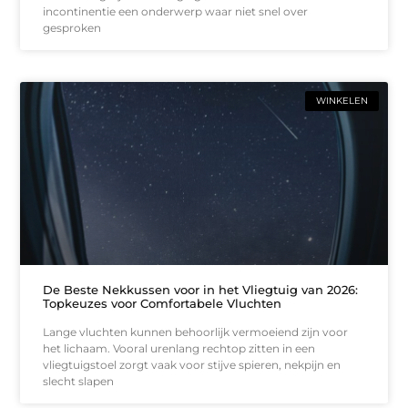
incontinentie een onderwerp waar niet snel over
gesproken
WINKELEN
De Beste Nekkussen voor in het Vliegtuig van 2026:
Topkeuzes voor Comfortabele Vluchten
Lange vluchten kunnen behoorlijk vermoeiend zijn voor
het lichaam. Vooral urenlang rechtop zitten in een
vliegtuigstoel zorgt vaak voor stijve spieren, nekpijn en
slecht slapen