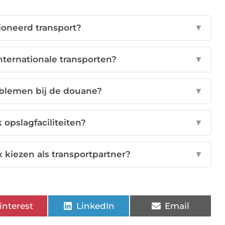
ioneerd transport?
▼
nternationale transporten?
▼
blemen bij de douane?
▼
 opslagfaciliteiten?
▼
 kiezen als transportpartner?
▼
interest
LinkedIn
Email