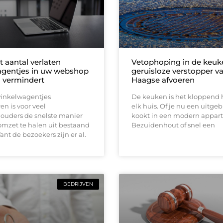
 aantal verlaten
Vetophoping in de keuk
gentjes in uw webshop
geruisloze verstopper v
h vermindert
Haagse afvoeren
winkelwagentjes
De keuken is het kloppend 
n is voor veel
elk huis. Of je nu een uitgeb
uders de snelste manier
kookt in een modern appar
mzet te halen uit bestaand
Bezuidenhout of snel een
ant de bezoekers zijn er al.
BEDRIJVEN