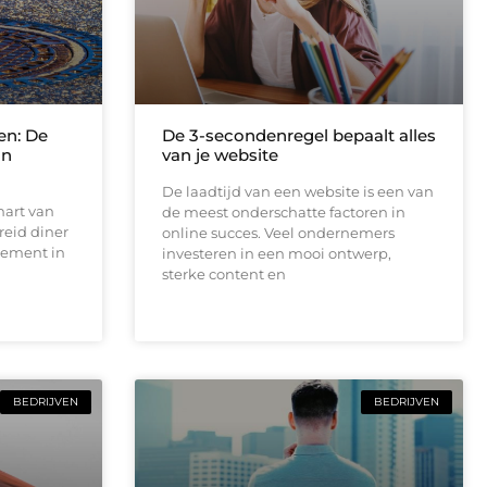
en: De
De 3-secondenregel bepaalt alles
an
van je website
De laadtijd van een website is een van
hart van
de meest onderschatte factoren in
reid diner
online succes. Veel ondernemers
tement in
investeren in een mooi ontwerp,
sterke content en
BEDRIJVEN
BEDRIJVEN