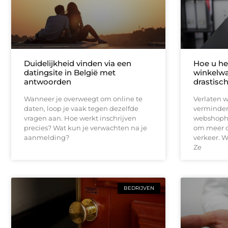
Duidelijkheid vinden via een
Hoe u het
datingsite in België met
winkelwa
antwoorden
drastisc
Wanneer je overweegt om online te
Verlaten 
daten, loop je vaak tegen dezelfde
vermindere
vragen aan. Hoe werkt inschrijven
webshopho
precies? Wat kun je verwachten na je
om meer o
aanmelding?
verkeer. W
Ze
BEDRIJVEN