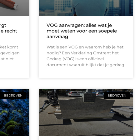
rgt
VOG aanvragen: alles wat je
 je recht
moet weten voor een soepele
aanvraag
rket komt
Wat is een VOG en waarom heb je het
e gevolgen
nodig? Een Verklaring Omtrent het
at niet
Gedrag (VOG) is een officieel
document waaruit blijkt dat je gedrag
BEDRIJVEN
BEDRIJVEN