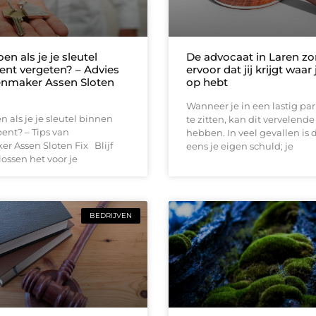
en als je je sleutel
De advocaat in Laren zo
ent vergeten? – Advies
ervoor dat jij krijgt waar
enmaker Assen Sloten
op hebt
Wanneer je in een lastig pa
n als je je sleutel binnen
te zitten, kan dit vervelend
ent? – Tips van
hebben. In veel gevallen is d
r Assen Sloten Fix Blijf
eens je eigen schuld; je
 lossen het voor je
BEDRIJVEN