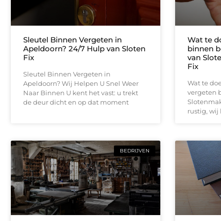
Sleutel Binnen Vergeten in
Wat te do
Apeldoorn? 24/7 Hulp van Sloten
binnen b
Fix
van Slot
Fix
Sleutel Binnen Vergeten in
Wat te doe
Apeldoorn? Wij Helpen U Snel Weer
vergeten b
Naar Binnen U kent het vast: u trekt
Slotenmake
de deur dicht en op dat moment
rustig, wij
BEDRIJVEN