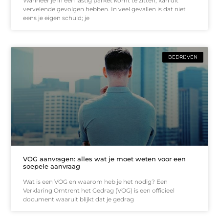
Wanneer je in een lastig parket komt te zitten, kan dit
vervelende gevolgen hebben. In veel gevallen is dat niet
eens je eigen schuld; je
BEDRIJVEN
VOG aanvragen: alles wat je moet weten voor een
soepele aanvraag
Wat is een VOG en waarom heb je het nodig? Een
Verklaring Omtrent het Gedrag (VOG) is een officieel
document waaruit blijkt dat je gedrag