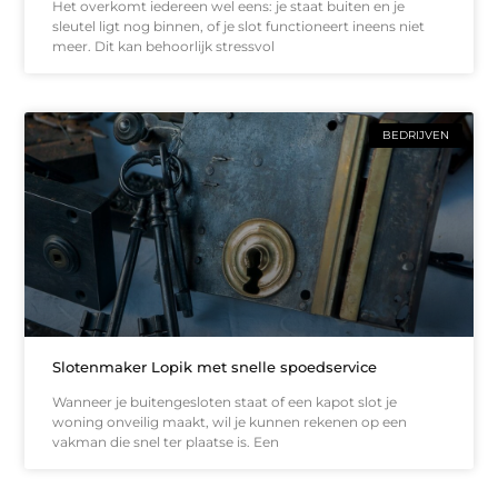
Het overkomt iedereen wel eens: je staat buiten en je
sleutel ligt nog binnen, of je slot functioneert ineens niet
meer. Dit kan behoorlijk stressvol
BEDRIJVEN
Slotenmaker Lopik met snelle spoedservice
Wanneer je buitengesloten staat of een kapot slot je
woning onveilig maakt, wil je kunnen rekenen op een
vakman die snel ter plaatse is. Een