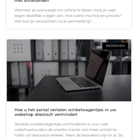
met antwoorden
Wanneer je overweegt om online te daten, loop je vaak
tegen dezelfde vragen aan. Hoe werkt inschrijven precies?
Wat kun je verwachten na je aanmelding?
BEDRIJVEN
Hoe u het aantal verlaten winkelwagentjes in uw
webshop drastisch vermindert
Verlaten winkelwagentjes verminderen is voor veel
webshophouders de snelste manier om meer omzet te
halen uit bestaand verkeer. Want de bezoekers zijn er al. Ze