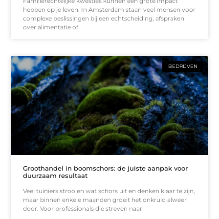
Familierechtelijke kwesties kunnen een grote impact
hebben op je leven. In Amsterdam staan veel mensen voor
complexe beslissingen bij een echtscheiding, afspraken
over alimentatie of
BEDRIJVEN
Groothandel in boomschors: de juiste aanpak voor
duurzaam resultaat
Veel tuiniers strooien wat schors uit en denken klaar te zijn,
maar binnen enkele maanden groeit het onkruid alweer
door. Voor professionals die streven naar