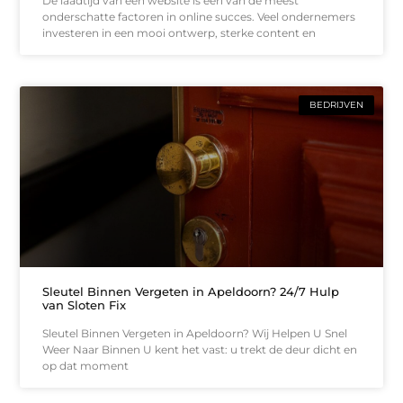
De laadtijd van een website is een van de meest
onderschatte factoren in online succes. Veel ondernemers
investeren in een mooi ontwerp, sterke content en
BEDRIJVEN
Sleutel Binnen Vergeten in Apeldoorn? 24/7 Hulp
van Sloten Fix
Sleutel Binnen Vergeten in Apeldoorn? Wij Helpen U Snel
Weer Naar Binnen U kent het vast: u trekt de deur dicht en
op dat moment