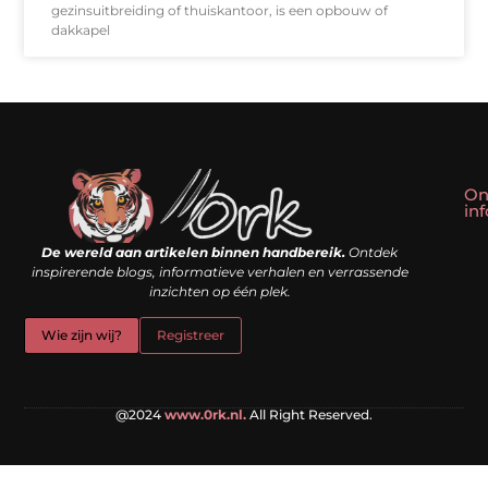
gezinsuitbreiding of thuiskantoor, is een opbouw of
dakkapel
On
in
Linkbuilding kopen: slim shortcut of riskante valkuil?
Geld verdienen met een website: droom of doe-het-zelf realiteit?
De wereld aan artikelen binnen handbereik.
Ontdek
inspirerende blogs, informatieve verhalen en verrassende
inzichten op één plek.
Wie zijn wij?
Registreer
@2024
www.0rk.nl.
All Right Reserved.