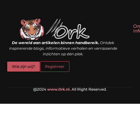
On
in
Linkbuilding kopen: slim shortcut of riskante valkuil?
Geld verdienen met een website: droom of doe-het-zelf realiteit?
De wereld aan artikelen binnen handbereik.
Ontdek
inspirerende blogs, informatieve verhalen en verrassende
inzichten op één plek.
Wie zijn wij?
Registreer
@2024
www.0rk.nl.
All Right Reserved.