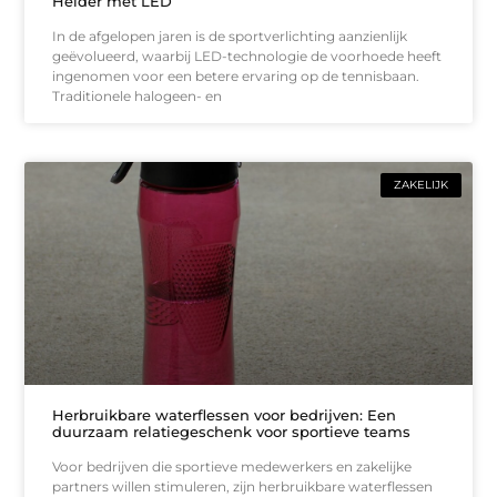
Helder met LED
In de afgelopen jaren is de sportverlichting aanzienlijk
geëvolueerd, waarbij LED-technologie de voorhoede heeft
ingenomen voor een betere ervaring op de tennisbaan.
Traditionele halogeen- en
ZAKELIJK
Herbruikbare waterflessen voor bedrijven: Een
duurzaam relatiegeschenk voor sportieve teams
Voor bedrijven die sportieve medewerkers en zakelijke
partners willen stimuleren, zijn herbruikbare waterflessen