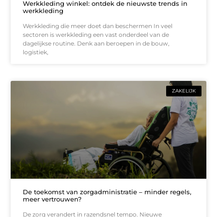
Werkkleding winkel: ontdek de nieuwste trends in
werkkleding
Werkkleding die meer doet dan beschermen In veel
sectoren is werkkleding een vast onderdeel van de
dagelijkse routine. Denk aan beroepen in de bouw,
logistiek,
ZAKELIJK
De toekomst van zorgadministratie – minder regels,
meer vertrouwen?
De zorg verandert in razendsnel tempo. Nieuwe