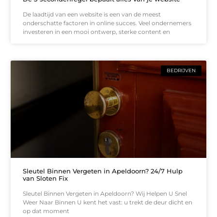
De laadtijd van een website is een van de meest
onderschatte factoren in online succes. Veel ondernemers
investeren in een mooi ontwerp, sterke content en
BEDRIJVEN
Sleutel Binnen Vergeten in Apeldoorn? 24/7 Hulp
van Sloten Fix
Sleutel Binnen Vergeten in Apeldoorn? Wij Helpen U Snel
Weer Naar Binnen U kent het vast: u trekt de deur dicht en
op dat moment