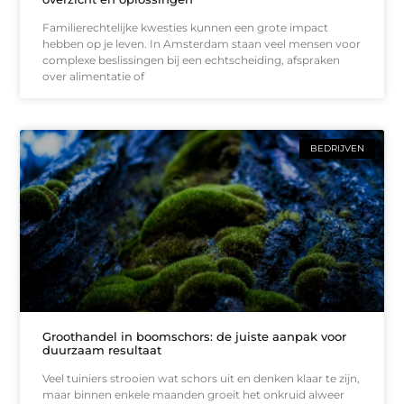
Familierechtelijke kwesties kunnen een grote impact
hebben op je leven. In Amsterdam staan veel mensen voor
complexe beslissingen bij een echtscheiding, afspraken
over alimentatie of
BEDRIJVEN
Groothandel in boomschors: de juiste aanpak voor
duurzaam resultaat
Veel tuiniers strooien wat schors uit en denken klaar te zijn,
maar binnen enkele maanden groeit het onkruid alweer