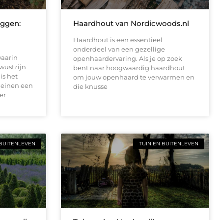
eggen:
Haardhout van Nordicwoods.nl
m
Haardhout is een essentieel
onderdeel van een gezellige
waarin
openhaardervaring. Als je op zoek
wustzijn
bent naar hoogwaardig haardhout
is het
om jouw openhaard te verwarmen en
leinen een
die knusse
er
 BUITENLEVEN
TUIN EN BUITENLEVEN