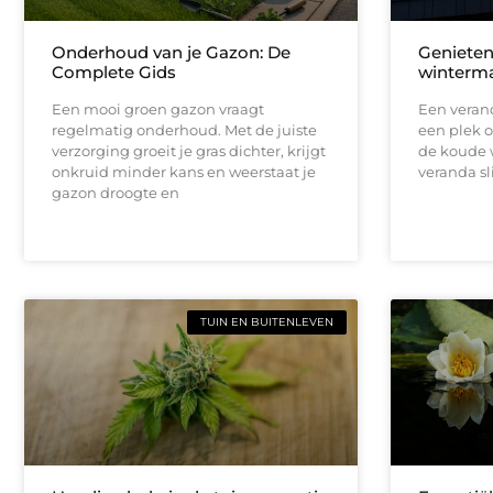
Onderhoud van je Gazon: De
Genieten
Complete Gids
winterm
Een mooi groen gazon vraagt
Een verand
regelmatig onderhoud. Met de juiste
een plek o
verzorging groeit je gras dichter, krijgt
de koude 
onkruid minder kans en weerstaat je
veranda sl
gazon droogte en
TUIN EN BUITENLEVEN