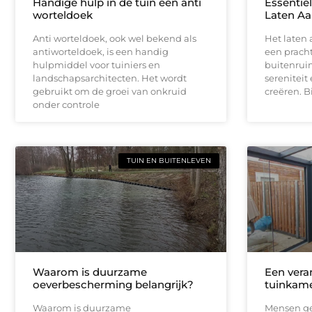
Handige hulp in de tuin een anti
Essentië
worteldoek
Laten Aa
Anti worteldoek, ook wel bekend als
Het laten 
antiworteldoek, is een handig
een pracht
hulpmiddel voor tuiniers en
buitenrui
landschapsarchitecten. Het wordt
sereniteit
gebruikt om de groei van onkruid
creëren. Bi
onder controle
TUIN EN BUITENLEVEN
Waarom is duurzame
Een vera
oeverbescherming belangrijk?
tuinkame
Waarom is duurzame
Mensen ge