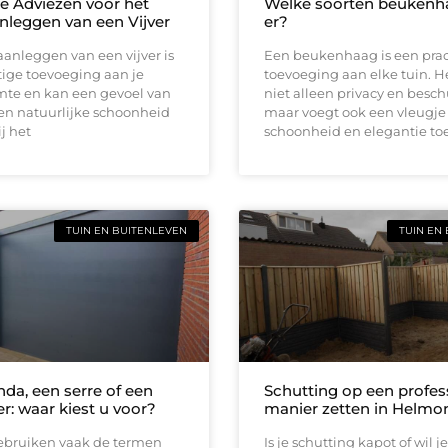
le Adviezen voor het
Welke soorten beukenha
nleggen van een Vijver
er?
aanleggen van een vijver is
Een beukenhaag is een pra
ige toevoeging aan je
toevoeging aan elke tuin. H
mte en kan een gevoel van
niet alleen privacy en besch
 en natuurlijke schoonheid
maar voegt ook een vleugje
j het
schoonheid en elegantie to
TUIN EN BUITENLEVEN
TUIN EN
nda, een serre of een
Schutting op een profes
r: waar kiest u voor?
manier zetten in Helmo
bruiken vaak de termen
Is je schutting kapot of wil je