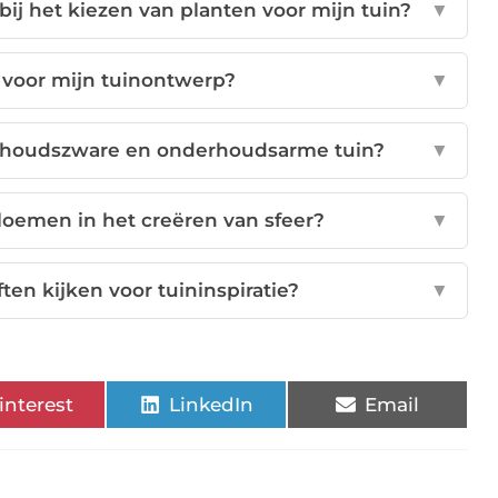
ij het kiezen van planten voor mijn tuin?
▼
e voor mijn tuinontwerp?
▼
derhoudszware en onderhoudsarme tuin?
▼
loemen in het creëren van sfeer?
▼
ften kijken voor tuininspiratie?
▼
interest
LinkedIn
Email