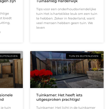
gen zijn
Tuinaanleg Harderwijk
Tips voor een onderhoudsvriendelijke
chtige
tuin Het is hartstikke leuk om een tuin
et biedt
te hebben. Zeker in Nederland, want
utting,
veel mensen hebben geen tuin. We
leven
e
 BUITENLEVEN
TUIN EN BUITENLEVEN
sionele
Tuinkamer: Het heeft iets
nd
uitgesproken prachtigs!
 je tuin
Tuinkamer: Het licht in de tuinkamer