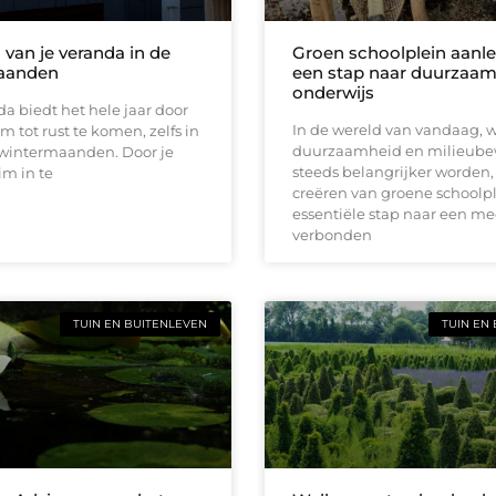
 van je veranda in de
Groen schoolplein aanl
aanden
een stap naar duurzaa
onderwijs
a biedt het hele jaar door
In de wereld van vandaag, 
m tot rust te komen, zelfs in
duurzaamheid en milieube
wintermaanden. Door je
steeds belangrijker worden, 
im in te
creëren van groene schoolp
essentiële stap naar een me
verbonden
TUIN EN BUITENLEVEN
TUIN EN