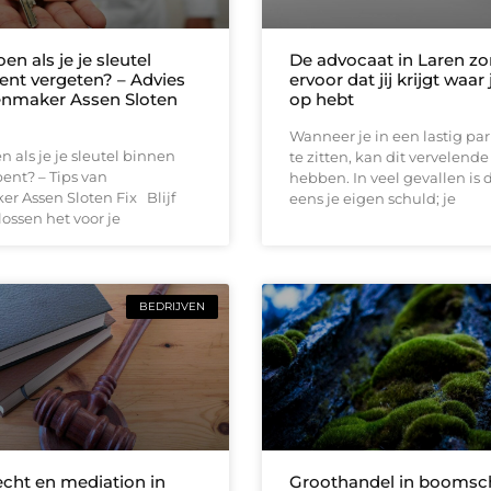
en als je je sleutel
De advocaat in Laren zo
ent vergeten? – Advies
ervoor dat jij krijgt waar
enmaker Assen Sloten
op hebt
Wanneer je in een lastig pa
n als je je sleutel binnen
te zitten, kan dit vervelend
ent? – Tips van
hebben. In veel gevallen is d
r Assen Sloten Fix Blijf
eens je eigen schuld; je
 lossen het voor je
BEDRIJVEN
echt en mediation in
Groothandel in boomsch