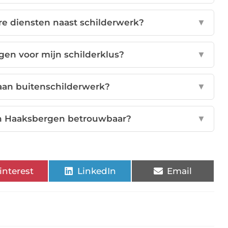
re diensten naast schilderwerk?
▼
agen voor mijn schilderklus?
▼
 aan buitenschilderwerk?
▼
in Haaksbergen betrouwbaar?
▼
interest
LinkedIn
Email