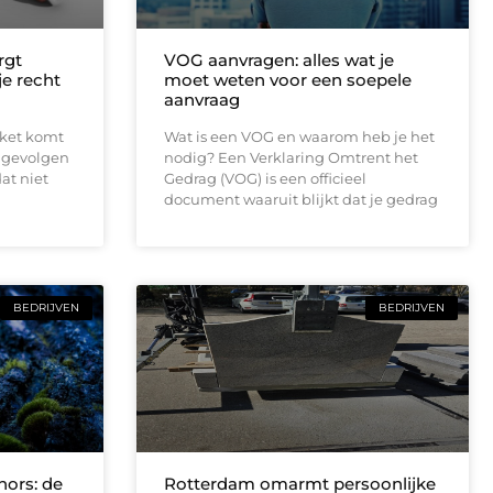
rgt
VOG aanvragen: alles wat je
 je recht
moet weten voor een soepele
aanvraag
rket komt
Wat is een VOG en waarom heb je het
e gevolgen
nodig? Een Verklaring Omtrent het
at niet
Gedrag (VOG) is een officieel
document waaruit blijkt dat je gedrag
BEDRIJVEN
BEDRIJVEN
ors: de
Rotterdam omarmt persoonlijke