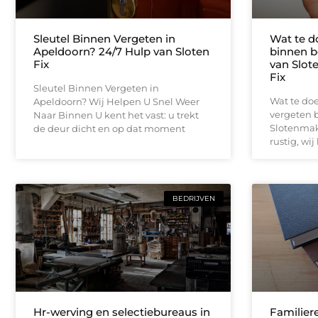
Sleutel Binnen Vergeten in
Wat te do
Apeldoorn? 24/7 Hulp van Sloten
binnen b
Fix
van Slot
Fix
Sleutel Binnen Vergeten in
Wat te doe
Apeldoorn? Wij Helpen U Snel Weer
vergeten b
Naar Binnen U kent het vast: u trekt
Slotenmake
de deur dicht en op dat moment
rustig, wij
BEDRIJVEN
Hr-werving en selectiebureaus in
Familier