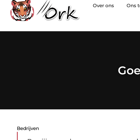
Over ons
Ons 
Goe
Bedrijven