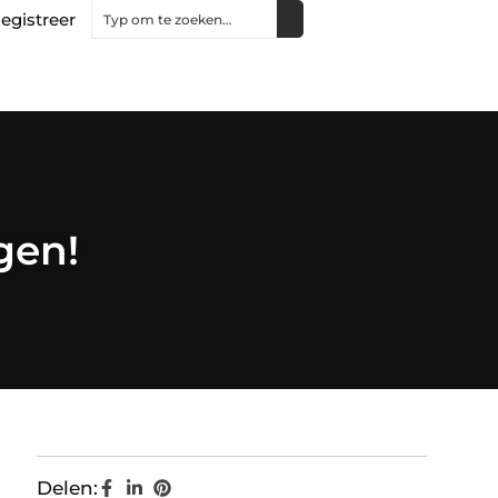
egistreer
gen!
Delen: