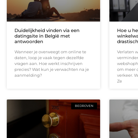
Duidelijkheid vinden via een
Hoe u het
datingsite in België met
winkelwa
antwoorden
drastisc
Wanneer je overweegt om online te
Verlaten 
daten, loop je vaak tegen dezelfde
vermindere
vragen aan. Hoe werkt inschrijven
webshopho
precies? Wat kun je verwachten na je
om meer o
aanmelding?
verkeer. W
Ze
BEDRIJVEN