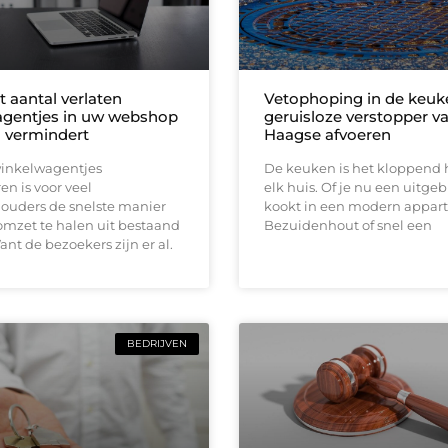
 aantal verlaten
Vetophoping in de keuk
gentjes in uw webshop
geruisloze verstopper v
h vermindert
Haagse afvoeren
winkelwagentjes
De keuken is het kloppend 
n is voor veel
elk huis. Of je nu een uitgeb
uders de snelste manier
kookt in een modern appar
mzet te halen uit bestaand
Bezuidenhout of snel een
ant de bezoekers zijn er al.
BEDRIJVEN