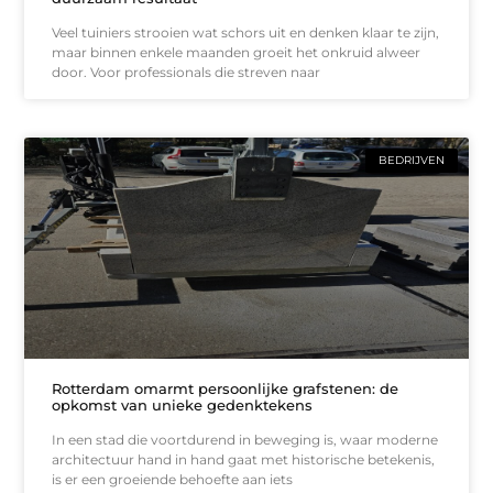
Veel tuiniers strooien wat schors uit en denken klaar te zijn,
maar binnen enkele maanden groeit het onkruid alweer
door. Voor professionals die streven naar
BEDRIJVEN
Rotterdam omarmt persoonlijke grafstenen: de
opkomst van unieke gedenktekens
In een stad die voortdurend in beweging is, waar moderne
architectuur hand in hand gaat met historische betekenis,
is er een groeiende behoefte aan iets