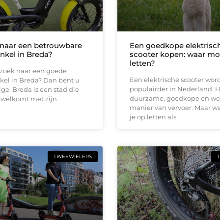
naar een betrouwbare
Een goedkope elektrisc
nkel in Breda?
scooter kopen: waar moe
letten?
 zoek naar een goede
Een elektrische scooter wor
kel in Breda? Dan bent u
populairder in Nederland. H
ige. Breda is een stad die
duurzame, goedkope en w
erwelkomt met zijn
manier van vervoer. Maar w
je op letten als
TWEEWIELERS