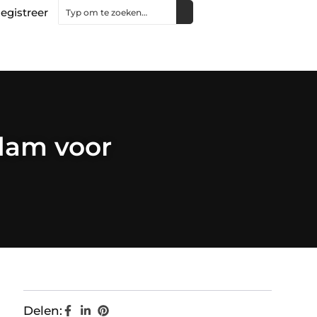
egistreer
rdam voor
Delen: