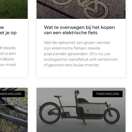
he
Wat te overwegen bij het kopen
t je op
van een elektrische fiets
Met de opkomst van groen vervoer
dt steeds
zijn elektrische fietsen steeds
et is een
populairder geworden. Of u nu uw
endbare
ecologische voetafdruk wilt verkleinen
aar moet
of gewoon een leuke manier
TWEEWIELERS
TWEEWIELERS