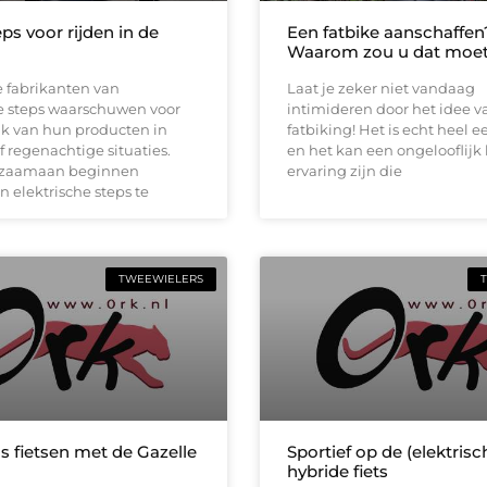
ps voor rijden in de
Een fatbike aanschaffen
Waarom zou u dat moe
 fabrikanten van
Laat je zeker niet vandaag
he steps waarschuwen voor
intimideren door het idee v
ik van hun producten in
fatbiking! Het is echt heel 
f regenachtige situaties.
en het kan een ongelooflijk
gzaamaan beginnen
ervaring zijn die
n elektrische steps te
TWEEWIELERS
s fietsen met de Gazelle
Sportief op de (elektrisc
hybride fiets