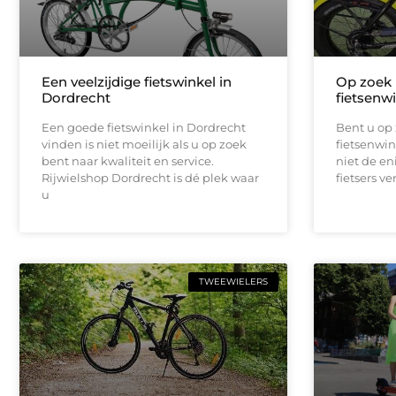
Een veelzijdige fietswinkel in
Op zoek 
Dordrecht
fietsenwi
Een goede fietswinkel in Dordrecht
Bent u op
vinden is niet moeilijk als u op zoek
fietsenwin
bent naar kwaliteit en service.
niet de en
Rijwielshop Dordrecht is dé plek waar
fietsers v
u
TWEEWIELERS