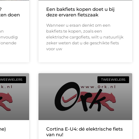
?
Een bakfiets kopen doet u bij
ten doen
deze ervaren fietszaak
Wanneer u eraan denkt om een
an
bakfiets te kopen, zoals een
eenvoudig
elektrische cargofiets, wilt u natuurlijk
 lonende
zeker weten dat u de geschikte fiets
voor uw
TWEEWIELERS
TWEEWIELERS
he)
Cortina E-U4: dé elektrische fiets
van nu!