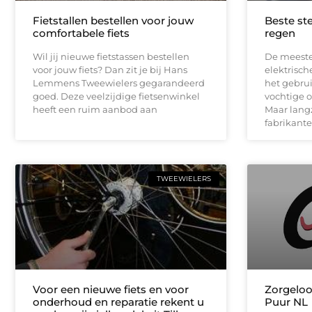
Fietstallen bestellen voor jouw
Beste ste
comfortabele fiets
regen
Wil jij nieuwe fietstassen bestellen
De meeste
voor jouw fiets? Dan zit je bij Hans
elektrisc
Lemmens Tweewielers gegarandeerd
het gebru
goed. Deze veelzijdige fietsenwinkel
vochtige o
heeft een ruim aanbod aan
Maar lan
fabrikante
TWEEWIELERS
Voor een nieuwe fiets en voor
Zorgeloo
onderhoud en reparatie rekent u
Puur NL