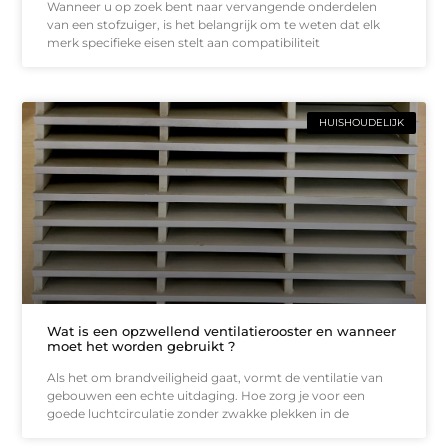
Wanneer u op zoek bent naar vervangende onderdelen
van een stofzuiger, is het belangrijk om te weten dat elk
merk specifieke eisen stelt aan compatibiliteit
HUISHOUDELIJK
Wat is een opzwellend ventilatierooster en wanneer
moet het worden gebruikt ?
Als het om brandveiligheid gaat, vormt de ventilatie van
gebouwen een echte uitdaging. Hoe zorg je voor een
goede luchtcirculatie zonder zwakke plekken in de