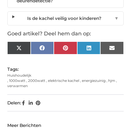
deurendetectie?
Is de kachel veilig voor kinderen?
▼
Goed artikel? Deel hem dan op:
X
Facebook
Pinterest
LinkedIn
Email
(Twitter)
Tags:
Huishoudelijk
,
1000watt
,
2000watt
,
elektrische kachel
,
energiezuinig
,
hjm
,
verwarmen
Delen:
Meer Berichten