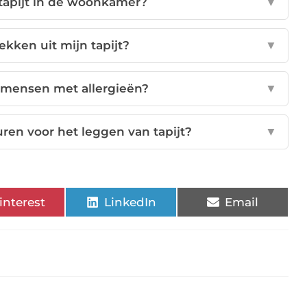
tapijt in de woonkamer?
▼
ekken uit mijn tapijt?
▼
or mensen met allergieën?
▼
uren voor het leggen van tapijt?
▼
interest
LinkedIn
Email