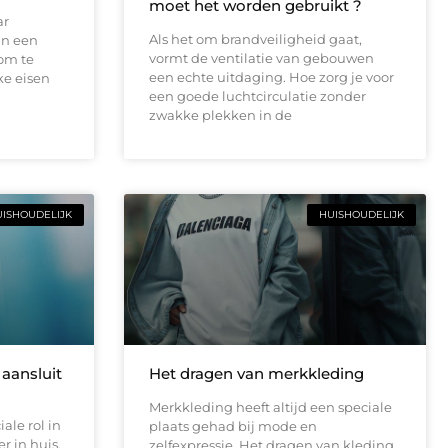
moet het worden gebruikt ?
ar
Als het om brandveiligheid gaat,
an een
vormt de ventilatie van gebouwen
 om te
een echte uitdaging. Hoe zorg je voor
ke eisen
een goede luchtcirculatie zonder
zwakke plekken in de
ISHOUDELIJK
HUISHOUDELIJK
aansluit
Het dragen van merkkleding
Merkkleding heeft altijd een speciale
ale rol in
plaats gehad bij mode en
r in huis.
zelfexpressie. Het dragen van kleding