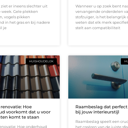
ziet er ineens slechter uit
Wanneer u op zoek bent na
e week. Gele plekken
vervangende onderdelen v
n, vogels pikken
stofzuiger, is het belangrijk
d in het gras en bij nadere
weten dat elk merk specifie
l je
stelt aan compatibiliteit
HUISHOUDELIJK
HU
renovatie: Hoe
Raambeslag dat perfect 
d voorkomt dat u voor
bij jouw interieurstijl
ten komt te staan
Raambeslag speelt een cruci
enovatie: Hoe onderhoud
het creëren van de juiste sfee