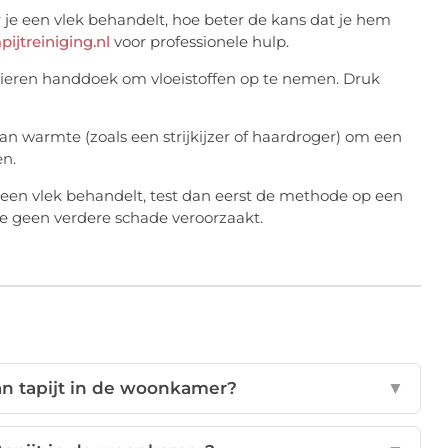
 je een vlek behandelt, hoe beter de kans dat je hem
pijtreiniging.nl
voor professionele hulp.
apieren handdoek om vloeistoffen op te nemen. Druk
n warmte (zoals een strijkijzer of haardroger) om een
en.
e een vlek behandelt, test dan eerst de methode op een
e geen verdere schade veroorzaakt.
an tapijt in de woonkamer?
▼