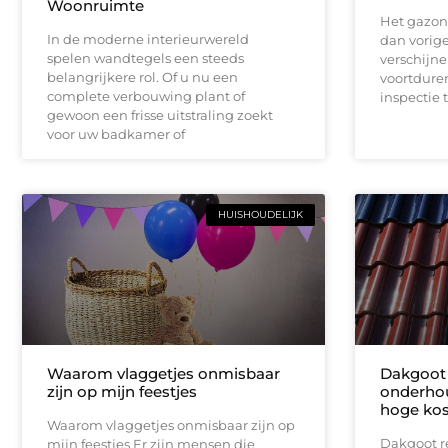
Woonruimte
Het gazon 
In de moderne interieurwereld
dan vorig
spelen wandtegels een steeds
verschijne
belangrijkere rol. Of u nu een
voortduren
complete verbouwing plant of
inspectie ti
gewoon een frisse uitstraling zoekt
voor uw badkamer of
HUISHOUDELIJK
Waarom vlaggetjes onmisbaar
Dakgoot 
zijn op mijn feestjes
onderhou
hoge kos
Waarom vlaggetjes onmisbaar zijn op
Dakgoot r
mijn feestjes Er zijn mensen die