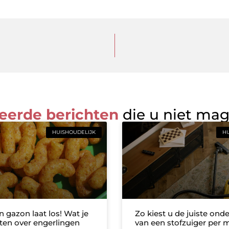
eerde berichten
die u niet ma
HUISHOUDELIJK
HU
n gazon laat los! Wat je
Zo kiest u de juiste ond
en over engerlingen
van een stofzuiger per 