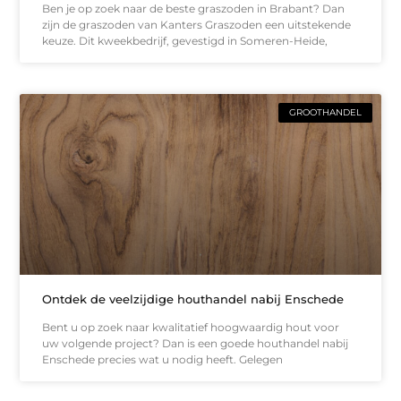
Ben je op zoek naar de beste graszoden in Brabant? Dan
zijn de graszoden van Kanters Graszoden een uitstekende
keuze. Dit kweekbedrijf, gevestigd in Someren-Heide,
GROOTHANDEL
Ontdek de veelzijdige houthandel nabij Enschede
Bent u op zoek naar kwalitatief hoogwaardig hout voor
uw volgende project? Dan is een goede houthandel nabij
Enschede precies wat u nodig heeft. Gelegen