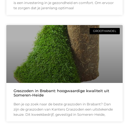
is een investering in je gezondheid en comfort. Om ervoor
te zorgen dat je jarenlang optimaal
GROOTHANDEL
Graszoden in Brabant: hoogwaardige kwaliteit uit
Someren-Heide
Ben je op zoek naar de beste graszoden in Brabant? Dan
zijn de graszoden van Kanters Graszoden een uitstekende
keuze. Dit kweekbedrijf, gevestigd in Someren-Heide,