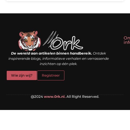
On
in
Linkbuilding kopen: slim shortcut of riskante valkuil?
Geld verdienen met een website: droom of doe-het-zelf realiteit?
De wereld aan artikelen binnen handbereik.
Ontdek
inspirerende blogs, informatieve verhalen en verrassende
inzichten op één plek.
Wie zijn wij?
Registreer
@2024
www.0rk.nl.
All Right Reserved.