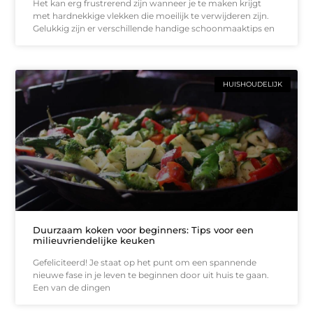
Het kan erg frustrerend zijn wanneer je te maken krijgt
met hardnekkige vlekken die moeilijk te verwijderen zijn.
Gelukkig zijn er verschillende handige schoonmaaktips en
HUISHOUDELIJK
Duurzaam koken voor beginners: Tips voor een
milieuvriendelijke keuken
Gefeliciteerd! Je staat op het punt om een spannende
nieuwe fase in je leven te beginnen door uit huis te gaan.
Een van de dingen