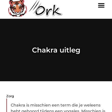
Chakra uitleg
Zorg
Chakra is misschien een term die je weleens
hebt gehoord tijdens een yogales. Misschien is