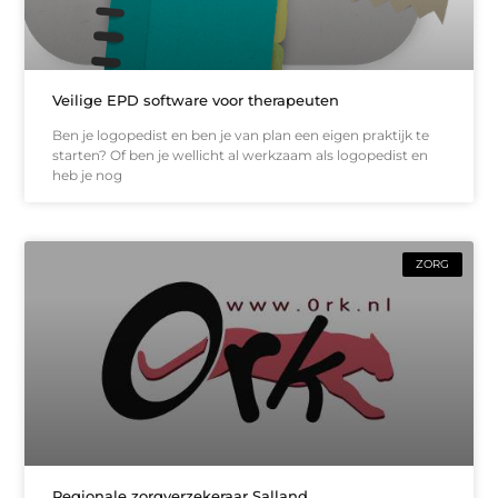
Veilige EPD software voor therapeuten
Ben je logopedist en ben je van plan een eigen praktijk te
starten? Of ben je wellicht al werkzaam als logopedist en
heb je nog
ZORG
Regionale zorgverzekeraar Salland