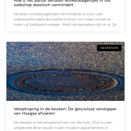
Hoe u het aantal verlaten winkelwagentjes in uw
webshop drastisch vermindert
Verlaten winkelwagentjes verminderen is voor veel
webshophouders de snelste manier om meer omzet te
halen uit bestaand verkeer. Want de bezoekers zijn er al. Ze
BEDRIJVEN
Vetophoping in de keuken: De geruisloze verstopper
van Haagse afvoeren
De keuken is het kloppend hart van elk huis. Of je nu een
uitgebreid diner kookt in een modern appartement in