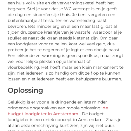
een huis vol visite en de verwarmingsketel heeft het
begeven. Stel je voor dat je WC verstopt is en je geeft
die dag een kinderfeestje thuis. Je bent vergeten een
buitenkraantje af te sluiten en waterleiding raakt
bevroren. Iets minder erg en alleen maar lastig: dat al
tijden druppende kraantje van je wastafel waardoor al je
spulletjes naast de kraan steeds kletsnat zijn. Om daar
een loodgieter voor te bellen, kost wel veel geld, dus
probeer je het te negeren of je legt er een doekje naast.
Een lekkende verwarming is geen spoedklus, maar zorgt
wel voor lelijke plekken op je laminaat of
vloerbedekking. Het hoeft maar een klein mankement te
zijn: niet iedereen is zo handig om dit zelf op te kunnen
lossen en niet iedereen heeft een behulpzame buurman.
Oplossing
Gelukkig is er voor alle dringende en iets minder
dringende ongemakken een mooie oplossing:
de
budget loodgieter in Amsterdam
! De budget
loodgieter is een uniek concept in Amsterdam: Zoals je
al aan deze omschrijving kunt zien, zijn wij niet duur.