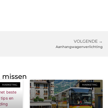
VOLGENDE →
Aanhangwagenverlichting
g missen
MARKETING
MARKETING