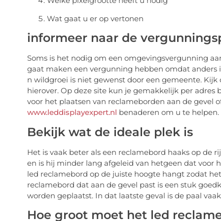
Welke pixelgrootte heeft u nodig
Wat gaat u er op vertonen
informeer naar de vergunningsp
Soms is het nodig om een omgevingsvergunning aan 
gaat maken een vergunning hebben omdat anders ie
n wildgroei is niet gewenst door een gemeente. Kijk
hierover. Op deze site kun je gemakkelijk per adres b
voor het plaatsen van reclameborden aan de gevel of o
www.leddisplayexpert.nl
benaderen om u te helpen.
Bekijk wat de ideale plek is
Het is vaak beter als een reclamebord haaks op de rij
en is hij minder lang afgeleid van hetgeen dat voor
led reclamebord op de juiste hoogte hangt zodat het 
reclamebord dat aan de gevel past is een stuk goed
worden geplaatst. In dat laatste geval is de paal va
Hoe groot moet het led reclam