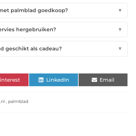
 met palmblad goedkoop?
▼
ervies hergebruiken?
▼
ed geschikt als cadeau?
▼
interest
LinkedIn
Email
.nl
,
palmblad