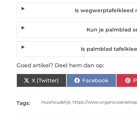
Is wegwerptafelkleed
Kun je palmblad s
Is palmblad tafelkle
Goed artikel? Deel hem dan op:
X (Twitter)
Facebook
P
Huishoudelijk
,
https://www.organicwareshop
Tags: