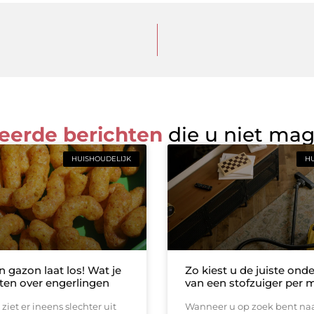
eerde berichten
die u niet ma
HUISHOUDELIJK
HU
n gazon laat los! Wat je
Zo kiest u de juiste ond
en over engerlingen
van een stofzuiger per 
ziet er ineens slechter uit
Wanneer u op zoek bent na