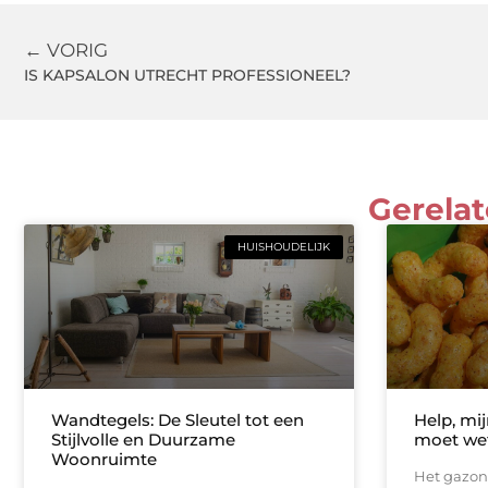
← VORIG
IS KAPSALON UTRECHT PROFESSIONEEL?
Gerelat
HUISHOUDELIJK
Wandtegels: De Sleutel tot een
Help, mij
Stijlvolle en Duurzame
moet wet
Woonruimte
Het gazon 