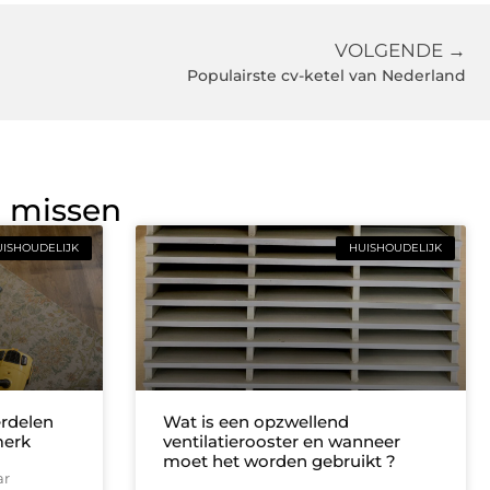
VOLGENDE →
Populairste cv-ketel van Nederland
g missen
ISHOUDELIJK
HUISHOUDELIJK
erdelen
Wat is een opzwellend
merk
ventilatierooster en wanneer
moet het worden gebruikt ?
ar