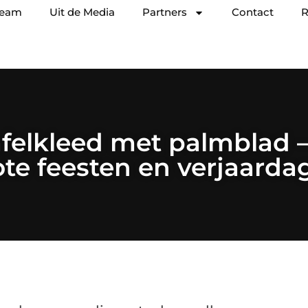
team
Uit de Media
Partners
Contact
R
elkleed met palmblad – 
ote feesten en verjaarda