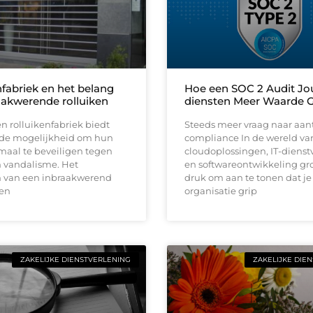
nfabriek en het belang
Hoe een SOC 2 Audit Jo
aakwerende rolluiken
diensten Meer Waarde G
n rolluikenfabriek biedt
Steeds meer vraag naar aa
 de mogelijkheid om hun
compliance In de wereld va
maal te beveiligen tegen
cloudoplossingen, IT-dienst
n vandalisme. Het
en softwareontwikkeling gro
en van een inbraakwerend
druk om aan te tonen dat je
een
organisatie grip
ZAKELIJKE DIENSTVERLENING
ZAKELIJKE DIE