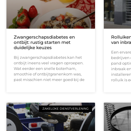
Zwangerschapsdiabetes en
Rolluike
ontbijt: rustig starten met
van inbr
duidelijke keuzes
Een ervare
Bij zwangerschapsdiabetes kan het
bedrijven
ontbijt ineens veel vragen oproepen.
pand opti
Wat eerder een snelle boterham,
inbraak e
smoothie of ontbijtgranenkom was,
installer
past misschien niet meer goed bij de
rolluik is 
ZAKELIJKE DIENSTVERLENING