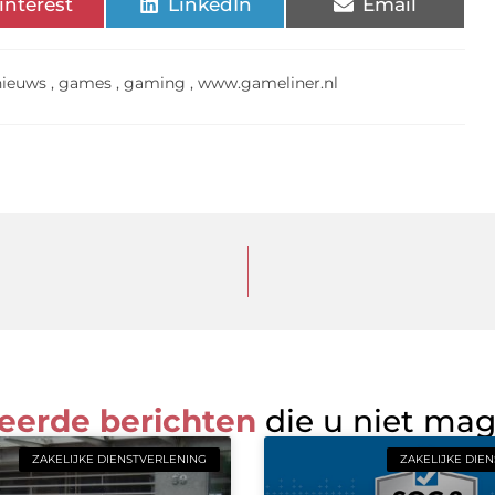
interest
LinkedIn
Email
ieuws
,
games
,
gaming
,
www.gameliner.nl
eerde berichten
die u niet ma
ZAKELIJKE DIENSTVERLENING
ZAKELIJKE DIE