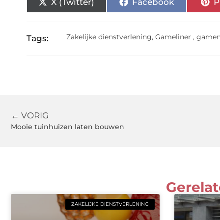
X (Twitter)
Facebook
P
Zakelijke dienstverlening
,
Gameliner
,
gamen
Tags:
← VORIG
Mooie tuinhuizen laten bouwen
Gerelat
ZAKELIJKE DIENSTVERLENING