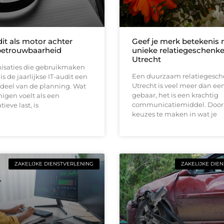
it als motor achter
Geef je merk betekenis
 betrouwbaarheid
unieke relatiegeschenke
Utrecht
nisaties die gebruikmaken
Een duurzaam relatiegesch
is de jaarlijkse IT-audit een
Utrecht is veel meer dan een
rdeel van de planning. Wat
gebaar, het is een krachtig
igen voelt als een
communicatiemiddel. Door
ieve last, is
keuzes te maken in wat je
ZAKELIJKE DIENSTVERLENING
ZAKELIJKE DIE