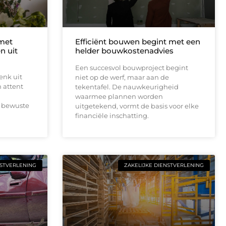
 met
Efficiënt bouwen begint met een
n uit
helder bouwkostenadvies
Een succesvol bouwproject begint
enk uit
niet op de werf, maar aan de
 attent
tekentafel. De nauwkeurigheid
waarmee plannen worden
 bewuste
uitgetekend, vormt de basis voor elke
financiële inschatting.
NSTVERLENING
ZAKELIJKE DIENSTVERLENING