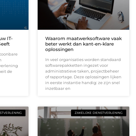
uw IT-
Waarom maatwerksoftware vaak
eeft
beter werkt dan kant-en-klare
oplossingen
ntoonbare
In veel organisaties worden standaard
n
softwarepakketten ingezet voor
verlening
administratieve taken, projectbeheer
eit de
of rapportage. Deze oplossingen lijken
in eerste instantie handig: ze zijn snel
inzetbaar en
NSTVERLENING
ZAKELIJKE DIENSTVERLENING