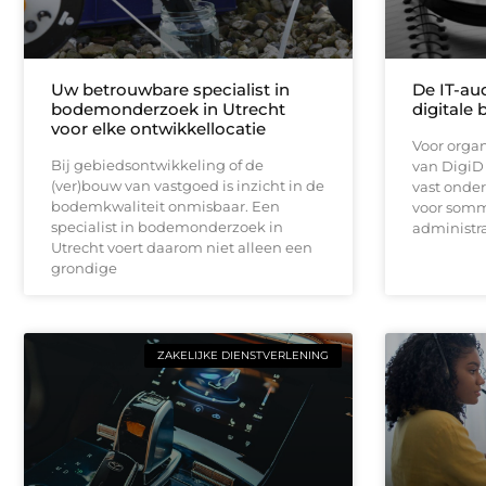
Uw betrouwbare specialist in
De IT-aud
bodemonderzoek in Utrecht
digitale
voor elke ontwikkellocatie
Voor orga
Bij gebiedsontwikkeling of de
van DigiD 
(ver)bouw van vastgoed is inzicht in de
vast onde
bodemkwaliteit onmisbaar. Een
voor somm
specialist in bodemonderzoek in
administrat
Utrecht voert daarom niet alleen een
grondige
ZAKELIJKE DIENSTVERLENING