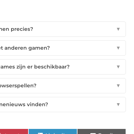
men precies?
▼
met anderen gamen?
▼
games zijn er beschikbaar?
▼
rowserspellen?
▼
menieuws vinden?
▼