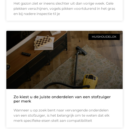
Het gazon ziet er ineens slechter uit dan vorige week. Gele
plekken verschijnen, vogels pikken voortdurend in het gras
en bij nadere inspectie til je
HUISHOUDELIJK
Zo kiest u de juiste onderdelen van een stofzuiger
per merk
Wanneer u op zoek bent naar vervangende onderdelen
van een stofzuiger, is het belangrijk om te weten dat elk
merk specifieke eisen stelt aan compatibiliteit