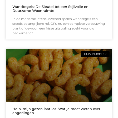
Wandtegels: De Sleutel tot een Stijlvolle en
Duurzame Woonruimte
In de moderne interieurwereld spelen wandtegels een
steeds belangrijkere rol. Of u nu een complete verbouwing
plant of gewoon een frisse uitstraling zoekt voor uw
badkamer of
HUISHOUDELIJK
Help, mijn gazon laat los! Wat je moet weten over
engerlingen