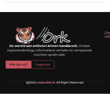
On
in
Linkbuilding kopen: slim shortcut of riskante valkuil?
Geld verdienen met een website: droom of doe-het-zelf realiteit?
De wereld aan artikelen binnen handbereik.
Ontdek
inspirerende blogs, informatieve verhalen en verrassende
inzichten op één plek.
Wie zijn wij?
Registreer
@2024
www.0rk.nl.
All Right Reserved.