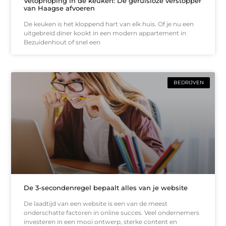
Vetophoping in de keuken: De geruisloze verstopper
van Haagse afvoeren
De keuken is het kloppend hart van elk huis. Of je nu een
uitgebreid diner kookt in een modern appartement in
Bezuidenhout of snel een
BEDRIJVEN
De 3-secondenregel bepaalt alles van je website
De laadtijd van een website is een van de meest
onderschatte factoren in online succes. Veel ondernemers
investeren in een mooi ontwerp, sterke content en