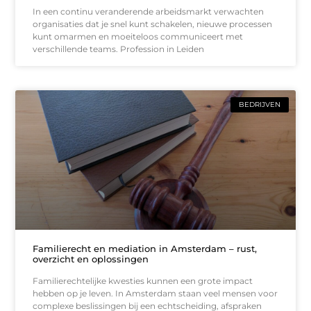
In een continu veranderende arbeidsmarkt verwachten
organisaties dat je snel kunt schakelen, nieuwe processen
kunt omarmen en moeiteloos communiceert met
verschillende teams. Profession in Leiden
BEDRIJVEN
Familierecht en mediation in Amsterdam – rust,
overzicht en oplossingen
Familierechtelijke kwesties kunnen een grote impact
hebben op je leven. In Amsterdam staan veel mensen voor
complexe beslissingen bij een echtscheiding, afspraken