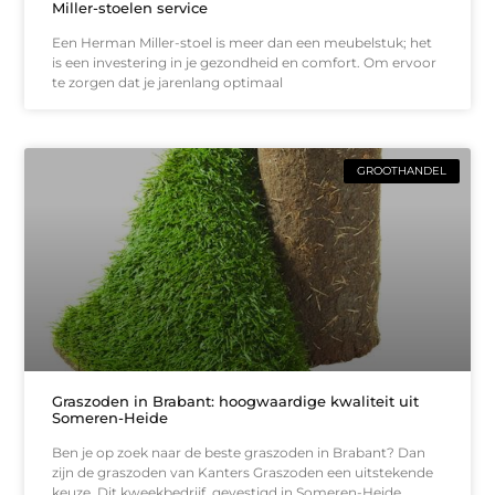
Miller-stoelen service
Een Herman Miller-stoel is meer dan een meubelstuk; het
is een investering in je gezondheid en comfort. Om ervoor
te zorgen dat je jarenlang optimaal
GROOTHANDEL
Graszoden in Brabant: hoogwaardige kwaliteit uit
Someren-Heide
Ben je op zoek naar de beste graszoden in Brabant? Dan
zijn de graszoden van Kanters Graszoden een uitstekende
keuze. Dit kweekbedrijf, gevestigd in Someren-Heide,