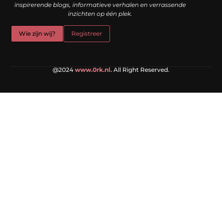
inspirerende blogs, informatieve verhalen en verrassende
inzichten op één plek.
Wie zijn wij?
Registreer
@2024
www.0rk.nl.
All Right Reserved.