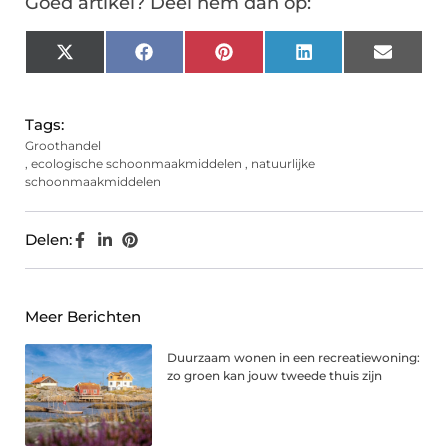
Goed artikel? Deel hem dan op:
X
Facebook
Pinterest
LinkedIn
Email
(Twitter)
Tags:
Groothandel
,
ecologische schoonmaakmiddelen
,
natuurlijke
schoonmaakmiddelen
Delen:
Meer Berichten
Duurzaam wonen in een recreatiewoning:
zo groen kan jouw tweede thuis zijn