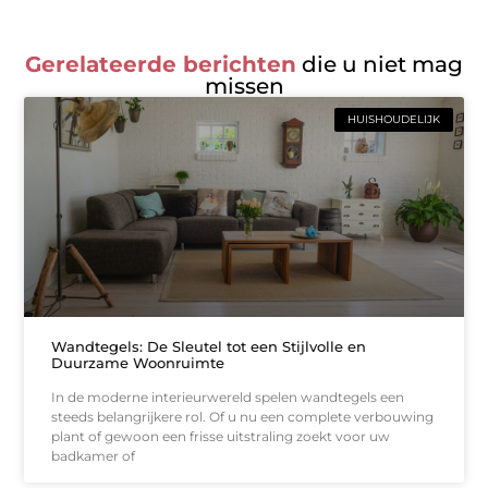
Gerelateerde berichten
die u niet mag
missen
HUISHOUDELIJK
Wandtegels: De Sleutel tot een Stijlvolle en
Duurzame Woonruimte
In de moderne interieurwereld spelen wandtegels een
steeds belangrijkere rol. Of u nu een complete verbouwing
plant of gewoon een frisse uitstraling zoekt voor uw
badkamer of