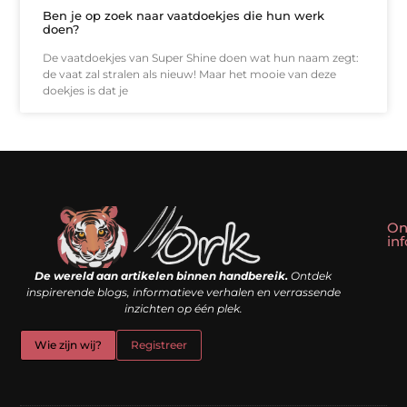
Ben je op zoek naar vaatdoekjes die hun werk
doen?
De vaatdoekjes van Super Shine doen wat hun naam zegt:
de vaat zal stralen als nieuw! Maar het mooie van deze
doekjes is dat je
On
in
Linkbuilding kopen: slim shortcut of riskante valkuil?
Geld verdienen met een website: droom of doe-het-zelf realiteit?
De wereld aan artikelen binnen handbereik.
Ontdek
inspirerende blogs, informatieve verhalen en verrassende
inzichten op één plek.
Wie zijn wij?
Registreer