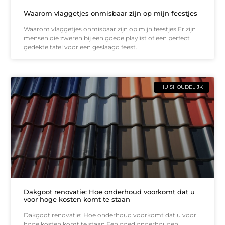
Waarom vlaggetjes onmisbaar zijn op mijn feestjes
Waarom vlaggetjes onmisbaar zijn op mijn feestjes Er zijn
mensen die zweren bij een goede playlist of een perfect
gedekte tafel voor een geslaagd feest.
HUISHOUDELIJK
Dakgoot renovatie: Hoe onderhoud voorkomt dat u
voor hoge kosten komt te staan
Dakgoot renovatie: Hoe onderhoud voorkomt dat u voor
hoge kosten komt te staan Een goed onderhouden