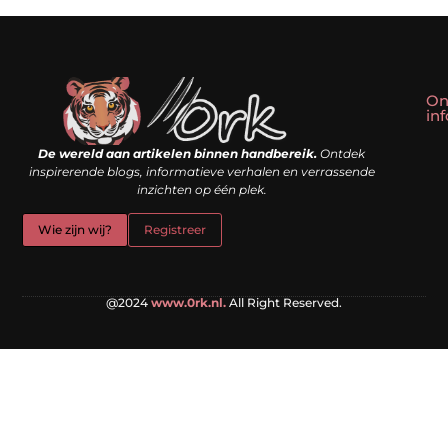
On
in
Linkbuilding kopen: slim shortcut of riskante valkuil?
Geld verdienen met een website: droom of doe-het-zelf realiteit?
De wereld aan artikelen binnen handbereik.
Ontdek
inspirerende blogs, informatieve verhalen en verrassende
inzichten op één plek.
Wie zijn wij?
Registreer
@2024
www.0rk.nl.
All Right Reserved.