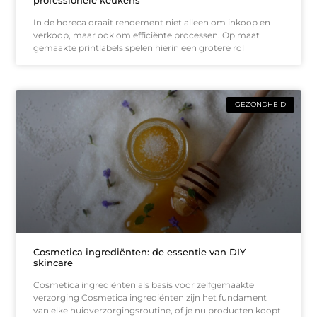
professionele keukens
In de horeca draait rendement niet alleen om inkoop en
verkoop, maar ook om efficiënte processen. Op maat
gemaakte printlabels spelen hierin een grotere rol
GEZONDHEID
Cosmetica ingrediënten: de essentie van DIY
skincare
Cosmetica ingrediënten als basis voor zelfgemaakte
verzorging Cosmetica ingrediënten zijn het fundament
van elke huidverzorgingsroutine, of je nu producten koopt