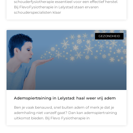
schouderfysiotherapie essentieel voor een effectief herstel.
Bij FlevoFysiotherapie in Lelystad staan ervaren
schouderspecialisten klaar
GEZONDHEID
Ademspiertraining in Lelystad: haal weer vrij adem
Ben je vaak benauwd, snel buiten adem of merk je dat je
ademhaling niet vanzelf gaat? Dan kan ademspiertraining
uitkomst bieden. Bij Flevo Fysiotherapie in