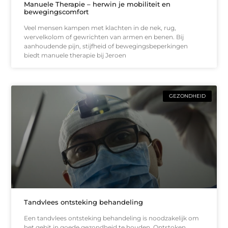
Manuele Therapie – herwin je mobiliteit en
bewegingscomfort
Veel mensen kampen met klachten in de nek, rug,
wervelkolom of gewrichten van armen en benen. Bij
aanhoudende pijn, stijfheid of bewegingsbeperkingen
biedt manuele therapie bij Jeroen
GEZONDHEID
Tandvlees ontsteking behandeling
Een tandvlees ontsteking behandeling is noodzakelijk om
het gebit in goede gezondheid te houden. Ontstoken