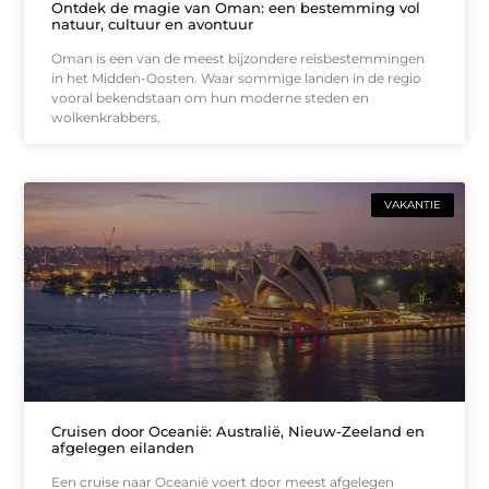
Ontdek de magie van Oman: een bestemming vol
natuur, cultuur en avontuur
Oman is een van de meest bijzondere reisbestemmingen
in het Midden-Oosten. Waar sommige landen in de regio
vooral bekendstaan om hun moderne steden en
wolkenkrabbers,
VAKANTIE
Cruisen door Oceanië: Australië, Nieuw-Zeeland en
afgelegen eilanden
Een cruise naar Oceanië voert door meest afgelegen