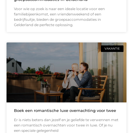
Voor wie op zoek is naar een ideale locatie voor een
familiebijeenkomst, een vriendenweekend of een
bedrijfsuitje, bieden de groepsaccommodaties in
Gelderland de perfecte oplossing.
VAKANTIE
Boek een romantische luxe overnachting voor twee
Er is niets beters dan jezelf en je geliefde te verwennen met
een romantisch overnachten voor twee in luxe. Of je nu
een speciale gelegenheid