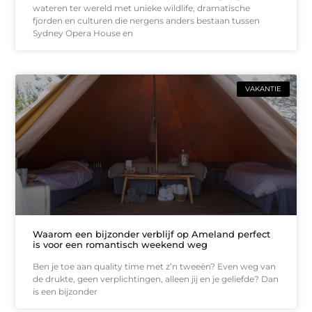
wateren ter wereld met unieke wildlife, dramatische
fjorden en culturen die nergens anders bestaan tussen
Sydney Opera House en
VAKANTIE
Waarom een bijzonder verblijf op Ameland perfect
is voor een romantisch weekend weg
Ben je toe aan quality time met z’n tweeën? Even weg van
de drukte, geen verplichtingen, alleen jij en je geliefde? Dan
is een bijzonder