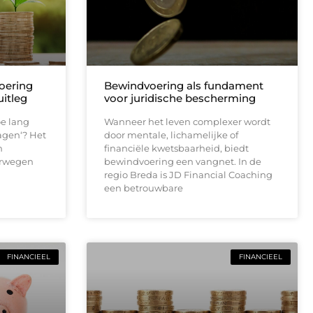
oering
Bewindvoering als fundament
uitleg
voor juridische bescherming
oe lang
Wanneer het leven complexer wordt
agen‘? Het
door mentale, lichamelijke of
n
financiële kwetsbaarheid, biedt
erwegen
bewindvoering een vangnet. In de
regio Breda is JD Financial Coaching
een betrouwbare
FINANCIEEL
FINANCIEEL