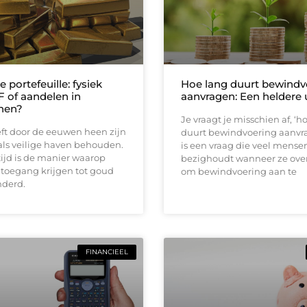
e portefeuille: fysiek
Hoe lang duurt bewindv
 of aandelen in
aanvragen: Een heldere 
nen?
Je vraagt je misschien af, ‘h
t door de eeuwen heen zijn
duurt bewindvoering aanvr
als veilige haven behouden.
is een vraag die veel mense
tijd is de manier waarop
bezighoudt wanneer ze ov
 toegang krijgen tot goud
om bewindvoering aan te
nderd.
FINANCIEEL