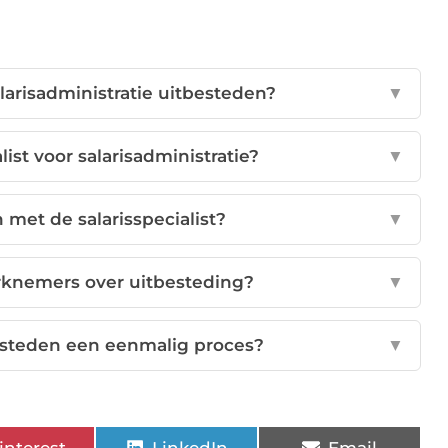
larisadministratie uitbesteden?
▼
list voor salarisadministratie?
▼
met de salarisspecialist?
▼
rknemers over uitbesteding?
▼
tbesteden een eenmalig proces?
▼
interest
LinkedIn
Email