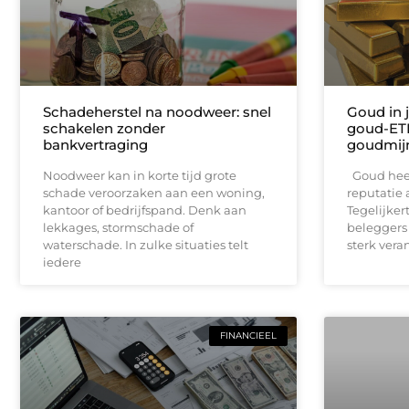
Schadeherstel na noodweer: snel
Goud in j
schakelen zonder
goud-ETF
bankvertraging
goudmij
Noodweer kan in korte tijd grote
Goud heef
schade veroorzaken aan een woning,
reputatie 
kantoor of bedrijfspand. Denk aan
Tegelijker
lekkages, stormschade of
beleggers
waterschade. In zulke situaties telt
sterk vera
iedere
FINANCIEEL