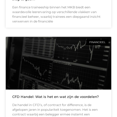
Een finance traineeship binnen het MKB biedt een
waardevolle leerervaring op verschillende vlakken van
financieel beheer, waarbij trainees een diepgaand inzicht
verwerven in de financiële
FINANCIEEL
CFD Handel: Wat is het en wat zijn de voordelen?
De handel in CFD’s, of contract for difference, is de
afgelopen jaren in populariteit toegenomen. Het is een
contract waarbij een belegger ermee instemt een