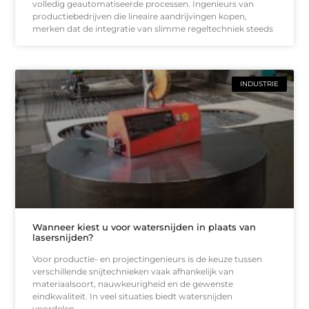
volledig geautomatiseerde processen. Ingenieurs van
productiebedrijven die lineaire aandrijvingen kopen,
merken dat de integratie van slimme regeltechniek steeds
INDUSTRIE
Wanneer kiest u voor watersnijden in plaats van
lasersnijden?
Voor productie- en projectingenieurs is de keuze tussen
verschillende snijtechnieken vaak afhankelijk van
materiaalsoort, nauwkeurigheid en de gewenste
eindkwaliteit. In veel situaties biedt watersnijden
voordelen