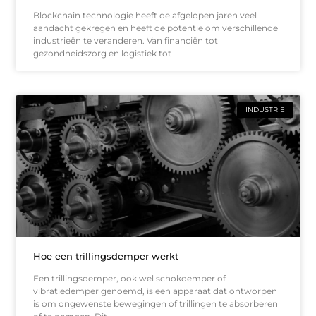
Blockchain technologie heeft de afgelopen jaren veel
aandacht gekregen en heeft de potentie om verschillende
industrieën te veranderen. Van financiën tot
gezondheidszorg en logistiek tot
INDUSTRIE
Hoe een trillingsdemper werkt
Een trillingsdemper, ook wel schokdemper of
vibratiedemper genoemd, is een apparaat dat ontworpen
is om ongewenste bewegingen of trillingen te absorberen