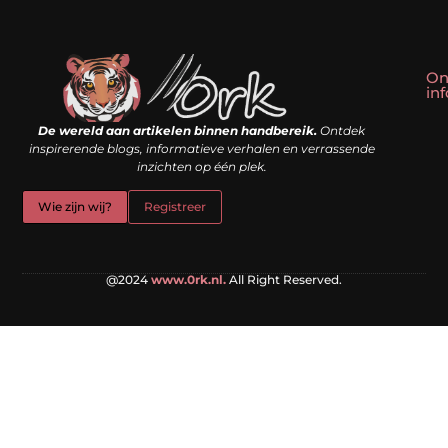
On
in
Linkbuilding kopen: slim shortcut of riskante valkuil?
Geld verdienen met een website: droom of doe-het-zelf realiteit?
De wereld aan artikelen binnen handbereik.
Ontdek
inspirerende blogs, informatieve verhalen en verrassende
inzichten op één plek.
Wie zijn wij?
Registreer
@2024
www.0rk.nl.
All Right Reserved.