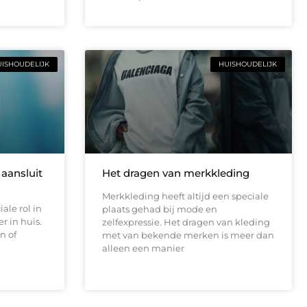
ISHOUDELIJK
HUISHOUDELIJK
aansluit
Het dragen van merkkleding
Merkkleding heeft altijd een speciale
ale rol in
plaats gehad bij mode en
r in huis.
zelfexpressie. Het dragen van kleding
n of
met van bekende merken is meer dan
alleen een manier