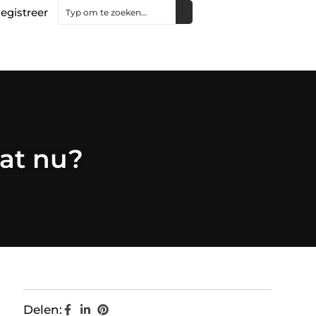
egistreer
wat nu?
Delen: