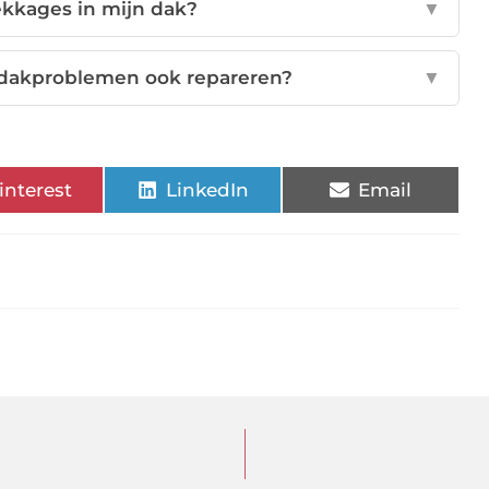
ekkages in mijn dak?
▼
 dakproblemen ook repareren?
▼
interest
LinkedIn
Email