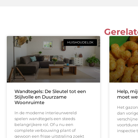
Gerelat
HUISHOUDELIJK
Wandtegels: De Sleutel tot een
Help, mij
Stijlvolle en Duurzame
moet wet
Woonruimte
Het gazon 
In de moderne interieurwereld
dan vorig
spelen wandtegels een steeds
verschijne
belangrijkere rol. Of u nu een
voortduren
complete verbouwing plant of
inspectie ti
gewoon een frisse uitstraling zoekt