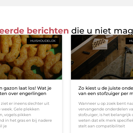
eerde berichten
die u niet ma
HUISHOUDELIJK
HU
n gazon laat los! Wat je
Zo kiest u de juiste ond
en over engerlingen
van een stofzuiger per 
ziet er ineens slechter uit
Wanneer u op zoek bent na
e week. Gele plekken
vervangende onderdelen v
n, vogels pikken
stofzuiger, is het belangrijk
d in het gras en bij nadere
weten dat elk merk specifie
l je
stelt aan compatibiliteit