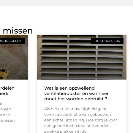
g missen
ISHOUDELIJK
HUISHOUDELIJK
erdelen
Wat is een opzwellend
merk
ventilatierooster en wanneer
moet het worden gebruikt ?
ar
Als het om brandveiligheid gaat,
an een
vormt de ventilatie van gebouwen
 om te
een echte uitdaging. Hoe zorg je voor
ke eisen
een goede luchtcirculatie zonder
zwakke plekken in de