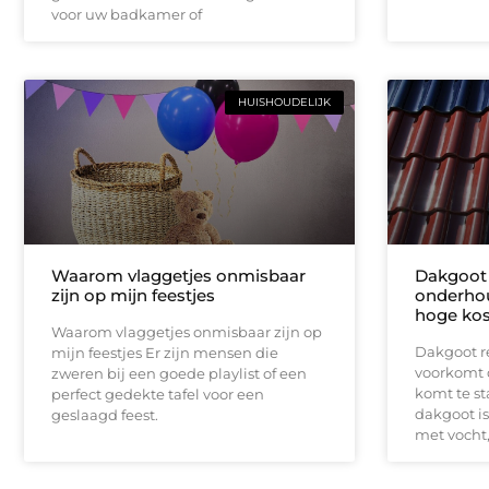
voor uw badkamer of
HUISHOUDELIJK
Waarom vlaggetjes onmisbaar
Dakgoot 
zijn op mijn feestjes
onderhou
hoge kos
Waarom vlaggetjes onmisbaar zijn op
Dakgoot r
mijn feestjes Er zijn mensen die
voorkomt 
zweren bij een goede playlist of een
komt te s
perfect gedekte tafel voor een
dakgoot i
geslaagd feest.
met vocht,