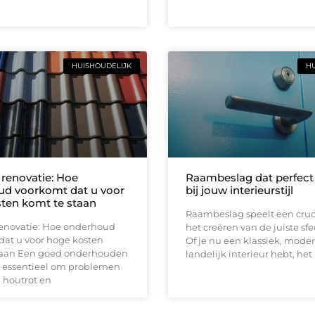
HUISHOUDELIJK
HU
renovatie: Hoe
Raambeslag dat perfect 
d voorkomt dat u voor
bij jouw interieurstijl
ten komt te staan
Raambeslag speelt een cruci
enovatie: Hoe onderhoud
het creëren van de juiste sfee
dat u voor hoge kosten
Of je nu een klassiek, moder
taan Een goed onderhouden
landelijk interieur hebt, het
s essentieel om problemen
 houtrot en