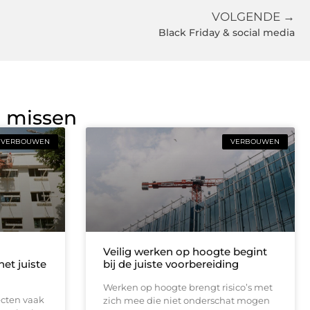
VOLGENDE →
Black Friday & social media
g missen
VERBOUWEN
VERBOUWEN
Veilig werken op hoogte begint
et juiste
bij de juiste voorbereiding
Werken op hoogte brengt risico’s met
jecten vaak
zich mee die niet onderschat mogen