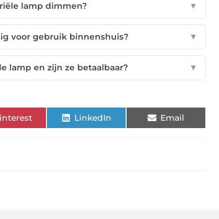
triële lamp dimmen?
▼
ilig voor gebruik binnenshuis?
▼
le lamp en zijn ze betaalbaar?
▼
interest
LinkedIn
Email