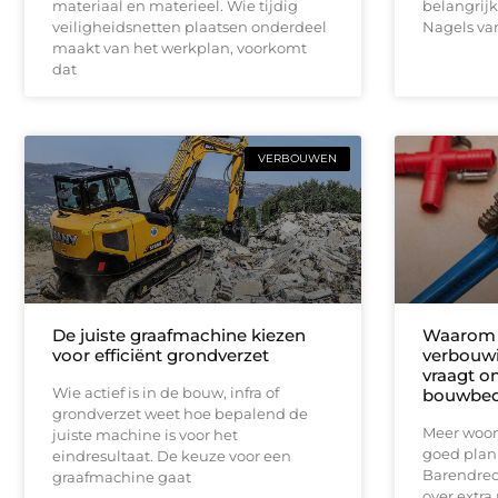
materiaal en materieel. Wie tijdig
belangrijk
veiligheidsnetten plaatsen onderdeel
Nagels va
maakt van het werkplan, voorkomt
dat
VERBOUWEN
De juiste graafmachine kiezen
Waarom 
voor efficiënt grondverzet
verbouwi
vraagt o
Wie actief is in de bouw, infra of
bouwbedr
grondverzet weet hoe bepalend de
Meer woon
juiste machine is voor het
goed plan
eindresultaat. De keuze voor een
Barendrec
graafmachine gaat
over extra