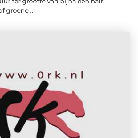
ur ter grootte van bijna een half
f groene ...