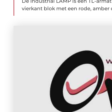
De Industrial LAMP is een TL-armatu
vierkant blok met een rode, amber o