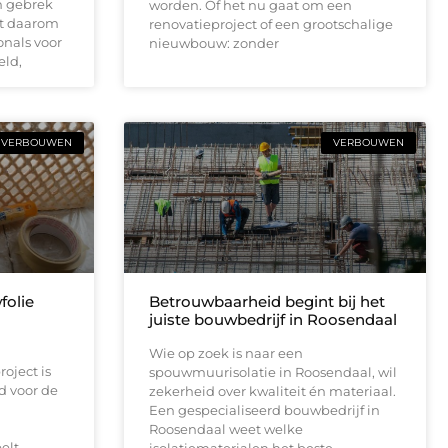
n gebrek
worden. Of het nu gaat om een
st daarom
renovatieproject of een grootschalige
onals voor
nieuwbouw: zonder
eld,
VERBOUWEN
VERBOUWEN
folie
Betrouwbaarheid begint bij het
juiste bouwbedrijf in Roosendaal
Wie op zoek is naar een
oject is
spouwmuurisolatie in Roosendaal, wil
d voor de
zekerheid over kwaliteit én materiaal.
Een gespecialiseerd bouwbedrijf in
Roosendaal weet welke
elt