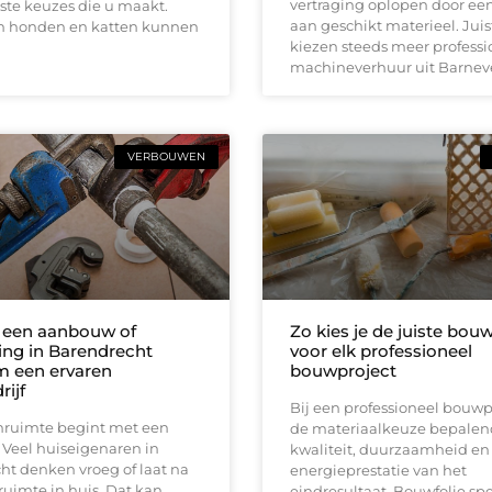
vertraging oplopen door ee
ste keuzes die u maakt.
aan geschikt materieel. Jui
n honden en katten kunnen
kiezen steeds meer professi
machineverhuur uit Barnev
VERBOUWEN
een aanbouw of
Zo kies je de juiste bouw
ng in Barendrecht
voor elk professioneel
m een ervaren
bouwproject
ijf
Bij een professioneel bouwpr
ruimte begint met een
de materiaalkeuze bepalen
 Veel huiseigenaren in
kwaliteit, duurzaamheid en
ht denken vroeg of laat na
energieprestatie van het
 ruimte in huis. Dat kan
eindresultaat. Bouwfolie spe