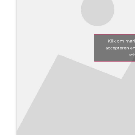
Klik om mark
accepteren en
sc