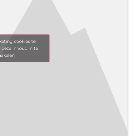
eting cookies te
 deze inhoud in te
hakelen