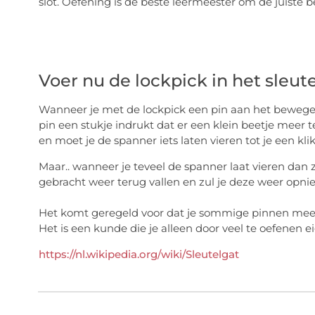
slot. Oefening is de beste leermeester om de juist
Voer nu de lockpick in het sleut
Wanneer je met de lockpick een pin aan het bewegen 
pin een stukje indrukt dat er een klein beetje meer te
en moet je de spanner iets laten vieren tot je een klik 
Maar.. wanneer je teveel de spanner laat vieren dan z
gebracht weer terug vallen en zul je deze weer opn
Het komt geregeld voor dat je sommige pinnen meer
Het is een kunde die je alleen door veel te oefenen 
https://nl.wikipedia.org/wiki/Sleutelgat