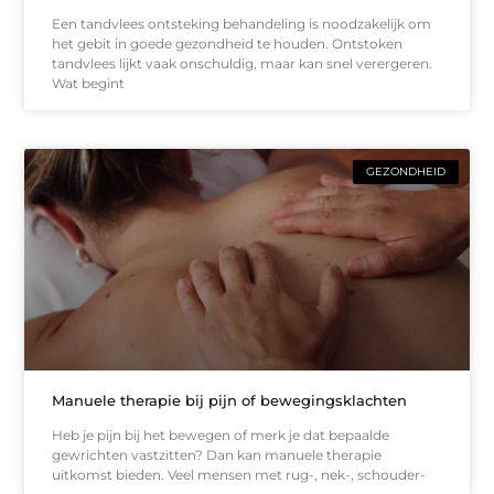
Een tandvlees ontsteking behandeling is noodzakelijk om
het gebit in goede gezondheid te houden. Ontstoken
tandvlees lijkt vaak onschuldig, maar kan snel verergeren.
Wat begint
GEZONDHEID
Manuele therapie bij pijn of bewegingsklachten
Heb je pijn bij het bewegen of merk je dat bepaalde
gewrichten vastzitten? Dan kan manuele therapie
uitkomst bieden. Veel mensen met rug-, nek-, schouder-