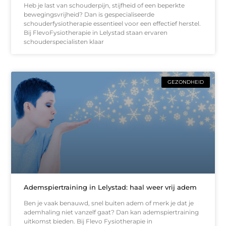
Heb je last van schouderpijn, stijfheid of een beperkte
bewegingsvrijheid? Dan is gespecialiseerde
schouderfysiotherapie essentieel voor een effectief herstel.
Bij FlevoFysiotherapie in Lelystad staan ervaren
schouderspecialisten klaar
GEZONDHEID
Ademspiertraining in Lelystad: haal weer vrij adem
Ben je vaak benauwd, snel buiten adem of merk je dat je
ademhaling niet vanzelf gaat? Dan kan ademspiertraining
uitkomst bieden. Bij Flevo Fysiotherapie in