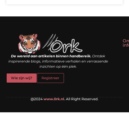
On
in
Linkbuilding kopen: slim shortcut of riskante valkuil?
Geld verdienen met een website: droom of doe-het-zelf realiteit?
De wereld aan artikelen binnen handbereik.
Ontdek
inspirerende blogs, informatieve verhalen en verrassende
inzichten op één plek.
Wie zijn wij?
Registreer
@2024
www.0rk.nl.
All Right Reserved.