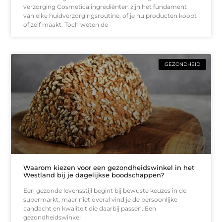
verzorging Cosmetica ingrediënten zijn het fundament
van elke huidverzorgingsroutine, of je nu producten koopt
of zelf maakt. Toch weten de
GEZONDHEID
Waarom kiezen voor een gezondheidswinkel in het
Westland bij je dagelijkse boodschappen?
Een gezonde levensstijl begint bij bewuste keuzes in de
supermarkt, maar niet overal vind je de persoonlijke
aandacht en kwaliteit die daarbij passen. Een
gezondheidswinkel