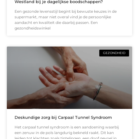
Westland bij je dagelijkse boodschappen?
Een gezonde levensstijl begint bij bewuste keuzes in de
supermarkt, maar niet overal vind je de persoonlijke
aandacht en kwaliteit die daarbij passen. Een
gezondheidswinkel
GEZONDHEID
Deskundige zorg bij Carpaal Tunnel Syndroom
Het carpaal tunnel syndroom is een aandoening waarbij
een zenuw in de pols langdurig bekneld raakt. Dit kan
leiden tot klachten zoals tintelingen, een doof gevoel in