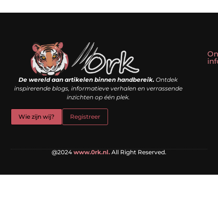
On
in
Linkbuilding kopen: slim shortcut of riskante valkuil?
Geld verdienen met een website: droom of doe-het-zelf realiteit?
De wereld aan artikelen binnen handbereik.
Ontdek
inspirerende blogs, informatieve verhalen en verrassende
inzichten op één plek.
Wie zijn wij?
Registreer
@2024
www.0rk.nl.
All Right Reserved.