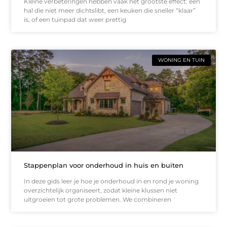
Kleine verbeteringen hebben vaak het grootste effect: een
hal die niet meer dichtslibt, een keuken die sneller “klaar”
is, of een tuinpad dat weer prettig
WONING EN TUIN
Stappenplan voor onderhoud in huis en buiten
In deze gids leer je hoe je onderhoud in en rond je woning
overzichtelijk organiseert, zodat kleine klussen niet
uitgroeien tot grote problemen. We combineren