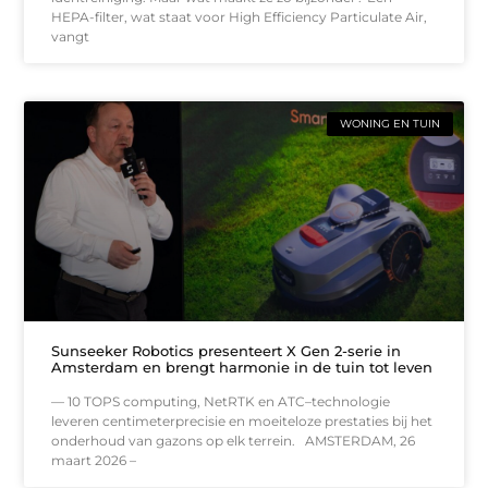
HEPA-filter, wat staat voor High Efficiency Particulate Air,
vangt
WONING EN TUIN
Sunseeker Robotics presenteert X Gen 2-serie in
Amsterdam en brengt harmonie in de tuin tot leven
— 10 TOPS computing, NetRTK en ATC–technologie
leveren centimeterprecisie en moeiteloze prestaties bij het
onderhoud van gazons op elk terrein. AMSTERDAM, 26
maart 2026 –