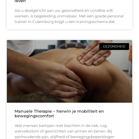
leven
Als u doelgericht aan uw gezondheid en conditie wilt
werken, is begeleiding onmisbaar. Met een goede personal
trainer in Culemborg krijgt u een trainingsschema dat
GEZONDHEID
Manuele Therapie – herwin je mobiliteit en
bewegingscomfort
Veel mensen kampen met klachten in de nek, rug,
wervelkolom of gewrichten van armen en benen. Bij
aanhoudende pijn, stijfheid of bewegingsbeperkingen