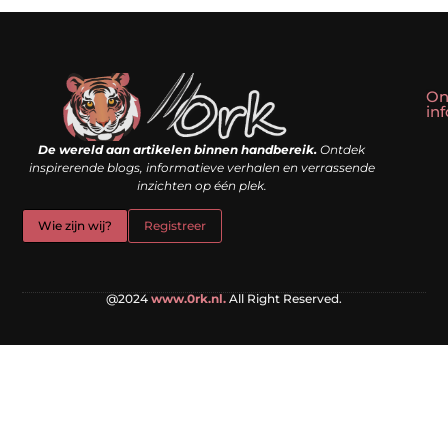
On
in
Linkbuilding kopen: slim shortcut of riskante valkuil?
Geld verdienen met een website: droom of doe-het-zelf realiteit?
De wereld aan artikelen binnen handbereik.
Ontdek
inspirerende blogs, informatieve verhalen en verrassende
inzichten op één plek.
Wie zijn wij?
Registreer
@2024
www.0rk.nl.
All Right Reserved.