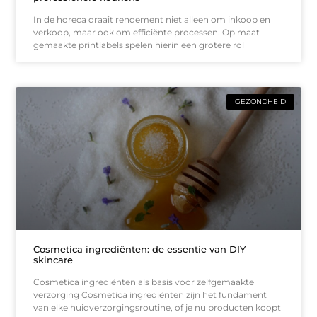
In de horeca draait rendement niet alleen om inkoop en
verkoop, maar ook om efficiënte processen. Op maat
gemaakte printlabels spelen hierin een grotere rol
GEZONDHEID
Cosmetica ingrediënten: de essentie van DIY
skincare
Cosmetica ingrediënten als basis voor zelfgemaakte
verzorging Cosmetica ingrediënten zijn het fundament
van elke huidverzorgingsroutine, of je nu producten koopt