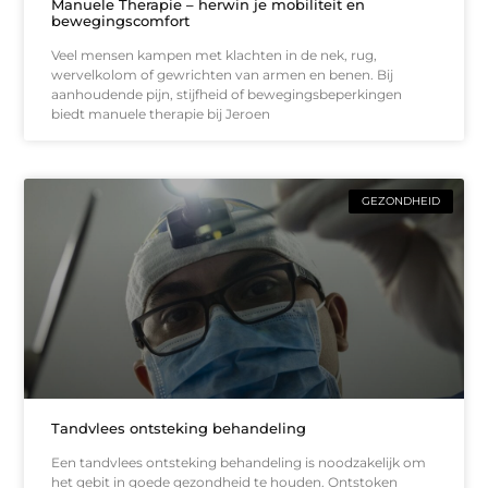
Manuele Therapie – herwin je mobiliteit en
bewegingscomfort
Veel mensen kampen met klachten in de nek, rug,
wervelkolom of gewrichten van armen en benen. Bij
aanhoudende pijn, stijfheid of bewegingsbeperkingen
biedt manuele therapie bij Jeroen
GEZONDHEID
Tandvlees ontsteking behandeling
Een tandvlees ontsteking behandeling is noodzakelijk om
het gebit in goede gezondheid te houden. Ontstoken