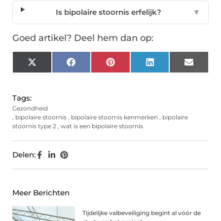
Is bipolaire stoornis erfelijk?
▼
Goed artikel? Deel hem dan op:
X
Facebook
Pinterest
LinkedIn
Email
(Twitter)
Tags:
Gezondheid
,
bipolaire stoornis
,
bipolaire stoornis kenmerken
,
bipolaire
stoornis type 2
,
wat is een bipolaire stoornis
Delen:
Meer Berichten
Tijdelijke valbeveiliging begint al vóór de