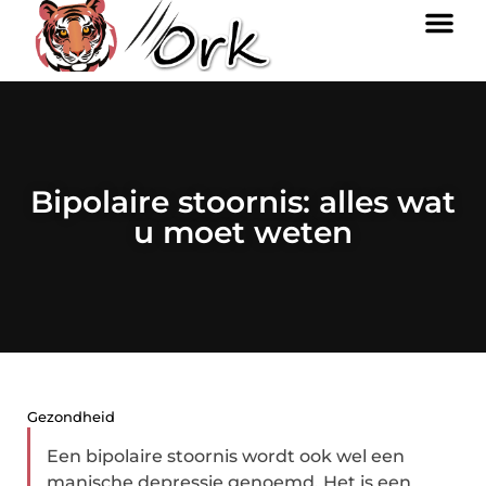
Bipolaire stoornis: alles wat
u moet weten
Gezondheid
Een bipolaire stoornis wordt ook wel een
manische depressie genoemd. Het is een