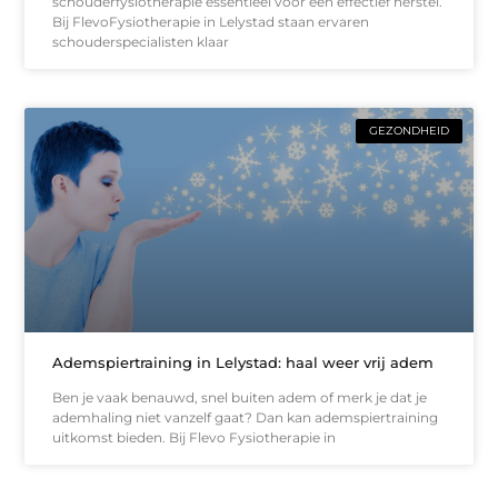
schouderfysiotherapie essentieel voor een effectief herstel.
Bij FlevoFysiotherapie in Lelystad staan ervaren
schouderspecialisten klaar
GEZONDHEID
Ademspiertraining in Lelystad: haal weer vrij adem
Ben je vaak benauwd, snel buiten adem of merk je dat je
ademhaling niet vanzelf gaat? Dan kan ademspiertraining
uitkomst bieden. Bij Flevo Fysiotherapie in