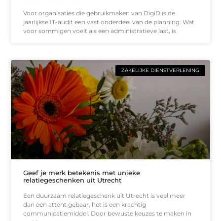
Voor organisaties die gebruikmaken van DigiD is de
jaarlijkse IT-audit een vast onderdeel van de planning. Wat
voor sommigen voelt als een administratieve last, is
ZAKELIJKE DIENSTVERLENING
Geef je merk betekenis met unieke
relatiegeschenken uit Utrecht
Een duurzaam relatiegeschenk uit Utrecht is veel meer
dan een attent gebaar, het is een krachtig
communicatiemiddel. Door bewuste keuzes te maken in