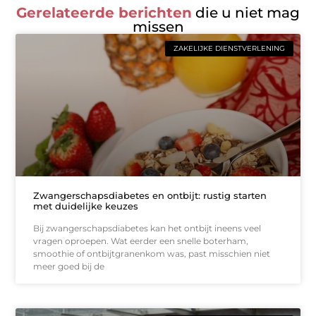
Gerelateerde berichten
die u niet mag
missen
ZAKELIJKE DIENSTVERLENING
Zwangerschapsdiabetes en ontbijt: rustig starten
met duidelijke keuzes
Bij zwangerschapsdiabetes kan het ontbijt ineens veel
vragen oproepen. Wat eerder een snelle boterham,
smoothie of ontbijtgranenkom was, past misschien niet
meer goed bij de