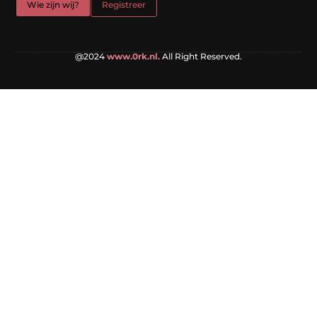
Wie zijn wij?
Registreer
@2024
www.0rk.nl.
All Right Reserved.