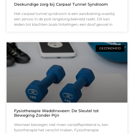
Deskundige zorg bij Carpaal Tunnel Syndroom
Het carpaal tunnel syndroom is een aandoening waarbij
een zenuw in de pols langdurig bekneld raakt. Dit kan
leiden tot klachten zoals tintelingen, een doof gevoel in
GEZONDHEID
Fysiotherapie Waddinxveen: De Sleutel tot
Beweging Zonder Pijn
Wanneer bewegen niet meer vanzelfsprekend is, kan
fysiotherapie het verschil maken. Fysiotherapie