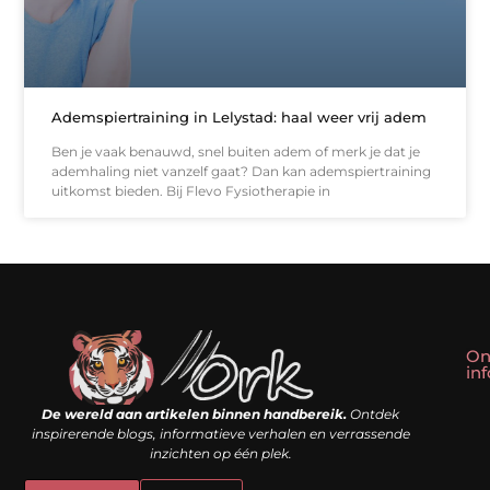
Ademspiertraining in Lelystad: haal weer vrij adem
Ben je vaak benauwd, snel buiten adem of merk je dat je
ademhaling niet vanzelf gaat? Dan kan ademspiertraining
uitkomst bieden. Bij Flevo Fysiotherapie in
On
in
Linkbuilding kopen: slim shortcut of riskante valkuil?
Geld verdienen met een website: droom of doe-het-zelf realiteit?
De wereld aan artikelen binnen handbereik.
Ontdek
inspirerende blogs, informatieve verhalen en verrassende
inzichten op één plek.