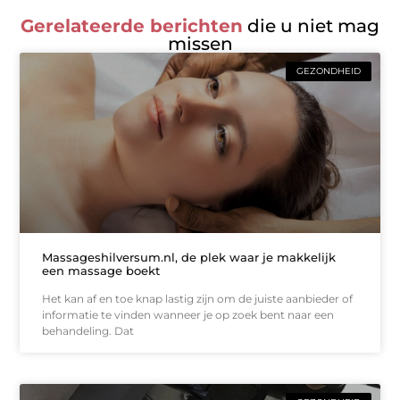
Gerelateerde berichten
die u niet mag
missen
GEZONDHEID
Massageshilversum.nl, de plek waar je makkelijk
een massage boekt
Het kan af en toe knap lastig zijn om de juiste aanbieder of
informatie te vinden wanneer je op zoek bent naar een
behandeling. Dat