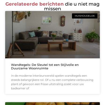
Gerelateerde berichten
die u niet mag
missen
HUISHOUDELIJK
Wandtegels: De Sleutel tot een Stijlvolle en
Duurzame Woonruimte
In de moderne interieurwereld spelen wandtegels een
steeds belangrijkere rol. Of u nu een complete verbouwing
plant of gewoon een frisse uitstraling zoekt voor uw
badkamer of