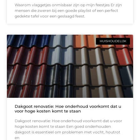
Waarom vlaggetjes onmisbaar zijn op mijn feestjes Er zijn
mensen die zweren bij een goede playlist of een perfect
gedekte tafel voor een geslaagd feest.
HUISHOUDELIJK
Dakgoot renovatie: Hoe onderhoud voorkomt dat u
voor hoge kosten komt te staan
Dakgoot renovatie: Hoe onderhoud voorkomt dat u voor
hoge kosten komt te staan Een goed onderhouden
dakgoot is essentieel om problemen met vocht, houtrot
en