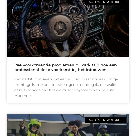
AUTO’S EN MOTOREN
Veelvoorkomende problemen bij carkits & hoe een
professional deze voorkomt bij het inbouwen
Een carkit inbouwen lijkt eenvoudig, maar ondeskundige
montage kan leiden tot storingen, slechte geluidskwaliteit
of zelfs schade aan het elektrische systeem van de auto.
Moderne
AUTO’S EN MOTOREN