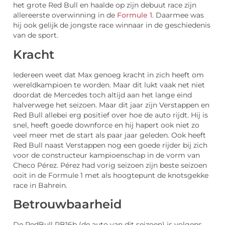
het grote Red Bull en haalde op zijn debuut race zijn
allereerste overwinning in de
Formule 1
. Daarmee was
hij ook gelijk de jongste race winnaar in de geschiedenis
van de sport.
Kracht
Iedereen weet dat Max genoeg kracht in zich heeft om
wereldkampioen te worden. Maar dit lukt vaak net niet
doordat de Mercedes toch altijd aan het lange eind
halverwege het seizoen. Maar dit jaar zijn Verstappen en
Red Bull allebei erg positief over hoe de auto rijdt. Hij is
snel, heeft goede downforce en hij hapert ook niet zo
veel meer met de start als paar jaar geleden. Ook heeft
Red Bull naast Verstappen nog een goede rijder bij zich
voor de constructeur kampioenschap in de vorm van
Checo Pérez. Pérez had vorig seizoen zijn beste seizoen
ooit in de Formule 1 met als hoogtepunt de knotsgekke
race in Bahrein.
Betrouwbaarheid
De RedBull RB16b (de auto van dit seizoen) is volgens