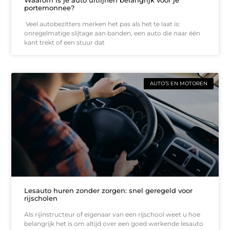
Waarom is je auto uitlijnen belangrijk voor je
portemonnee?
Veel autobezitters merken het pas als het te laat is:
onregelmatige slijtage aan banden, een auto die naar één
kant trekt of een stuur dat
AUTO’S EN MOTOREN
Lesauto huren zonder zorgen: snel geregeld voor
rijscholen
Als rijinstructeur of eigenaar van een rijschool weet u hoe
belangrijk het is om altijd over een goed werkende lesauto