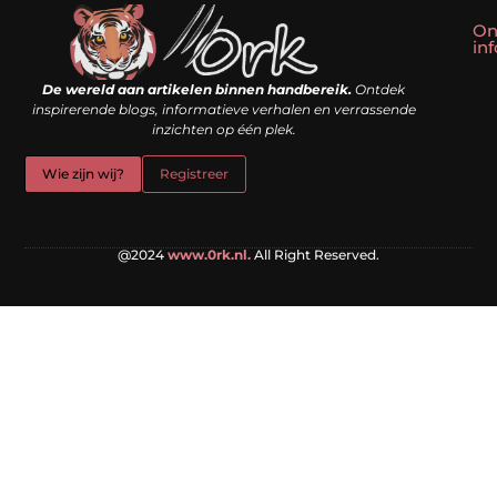
On
in
Linkbuilding kopen: slim shortcut of riskante valkuil?
Geld verdienen met een website: droom of doe-het-zelf realiteit?
De wereld aan artikelen binnen handbereik.
Ontdek
inspirerende blogs, informatieve verhalen en verrassende
inzichten op één plek.
Wie zijn wij?
Registreer
@2024
www.0rk.nl.
All Right Reserved.