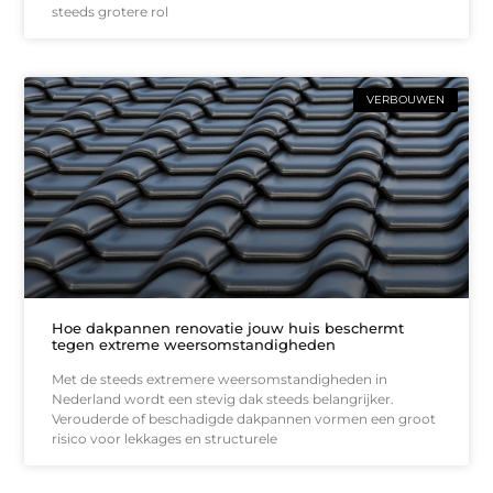
steeds grotere rol
VERBOUWEN
Hoe dakpannen renovatie jouw huis beschermt
tegen extreme weersomstandigheden
Met de steeds extremere weersomstandigheden in
Nederland wordt een stevig dak steeds belangrijker.
Verouderde of beschadigde dakpannen vormen een groot
risico voor lekkages en structurele