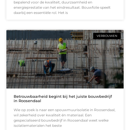
bepalend voor de kwaliteit, duurzaamheid en
energieprestatie van het eindresultaat. Bouwfolie speelt
daarbij een essentiële rol. Het is
VERBOUWEN
Betrouwbaarheid begint bij het juiste bouwbedrijf
in Roosendaal
Wie op zoek is naar een spouwmuurisolatie in Roosendaal,
wil zekerheid over kwaliteit én materiaal. Een
gespecialiseerd bouwbedrijf in Roosendaal weet welke
isolatiematerialen het beste