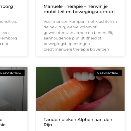
emborg
Manuele Therapie – herwin je
mobiliteit en bewegingscomfort
ezondheid
Veel mensen kampen met klachten in
de nek, rug, wervelkolom of
t een
gewrichten van armen en benen. Bij
Culemborg
aanhoudende pijn, stijfheid of
a dat
bewegingsbeperkingen
biedt manuele therapie bij Jeroen
GEZONDHEID
GEZONDHEID
e
Tanden bleken Alphen aan den
pie
Rijn