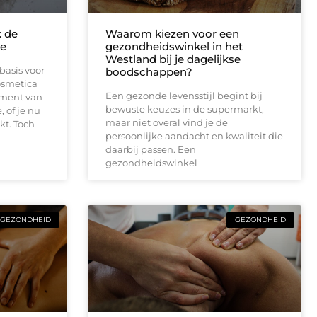
: de
Waarom kiezen voor een
re
gezondheidswinkel in het
Westland bij je dagelijkse
basis voor
boodschappen?
osmetica
Een gezonde levensstijl begint bij
ament van
bewuste keuzes in de supermarkt,
 of je nu
maar niet overal vind je de
kt. Toch
persoonlijke aandacht en kwaliteit die
daarbij passen. Een
gezondheidswinkel
GEZONDHEID
GEZONDHEID