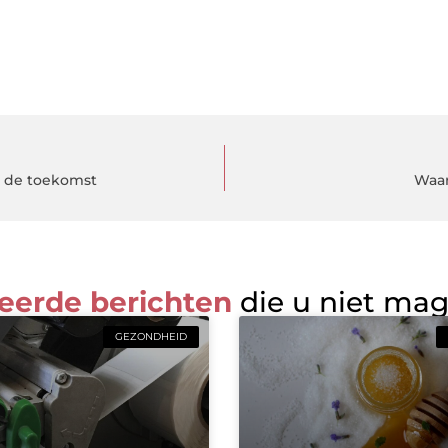
r de toekomst
Waar
eerde berichten
die u niet ma
GEZONDHEID