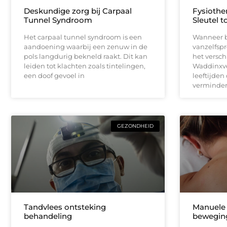
Deskundige zorg bij Carpaal
Fysiothe
Tunnel Syndroom
Sleutel 
Het carpaal tunnel syndroom is een
Wanneer 
aandoening waarbij een zenuw in de
vanzelfspr
pols langdurig bekneld raakt. Dit kan
het versch
leiden tot klachten zoals tintelingen,
Waddinxve
een doof gevoel in
leeftijden
verminder
GEZONDHEID
Tandvlees ontsteking
Manuele t
behandeling
bewegin