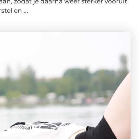
aan, zodat je daarna weer sterker vooruit
el en ...