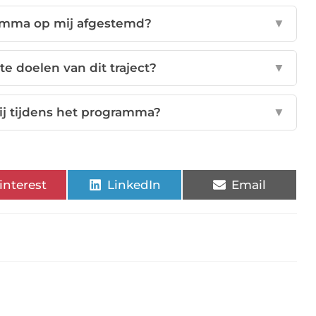
amma op mij afgestemd?
▼
e doelen van dit traject?
▼
ij tijdens het programma?
▼
interest
LinkedIn
Email