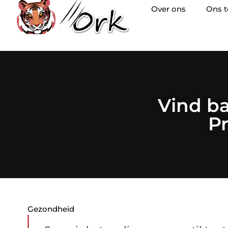
Over ons
Ons 
Vind ba
P
Gezondheid