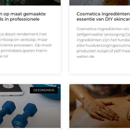
an op maat gemaakte
Cosmetica ingrediënten
ls in professionele
essentie van DIY skinca
Cosmetica ingrediënten als 
ca draait rendement niet
zelfgemaakte verzorging C
 inkoop en verkoop, maar
ingrediënten zijn het fund
iciënte processen. Op maat
elke huidverzorgingsroutine,
rintlabels spelen hierin
producten koopt of zelf maa
e rol
weten de
GEZONDHEID