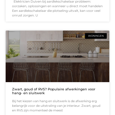
Elektricien Duiven bij aardlekschakelaar probleem:
oorzaken, oplossingen en wanneer u direct moet handelen
Een aardlekschakelaar die plotseling uitvalt, kan voor veel
onrust zorgen. U
WONINGEN
Zwart, goud of RVS? Populaire afwerkingen voor
hang- en sluitwerk
Bij het kiezen van hang en sluitwerk is de afwerking erg
belangrijk voor de uitstraling van je interieur. Zwart, goud
en RVS zijn momenteel de meest