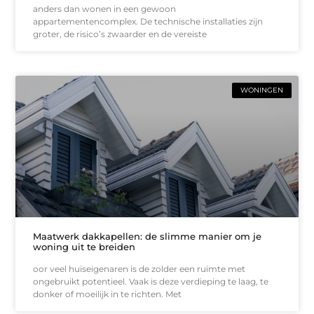
anders dan wonen in een gewoon
appartementencomplex. De technische installaties zijn
groter, de risico’s zwaarder en de vereiste
WONINGEN
Maatwerk dakkapellen: de slimme manier om je
woning uit te breiden
oor veel huiseigenaren is de zolder een ruimte met
ongebruikt potentieel. Vaak is deze verdieping te laag, te
donker of moeilijk in te richten. Met