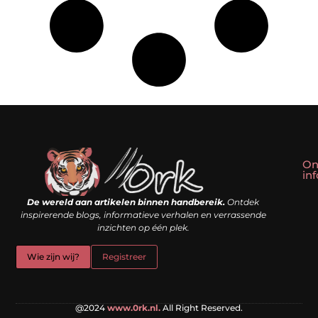
On
in
Linkbuilding kopen: slim shortcut of riskante valkuil?
Geld verdienen met een website: droom of doe-het-zelf realiteit?
De wereld aan artikelen binnen handbereik.
Ontdek
inspirerende blogs, informatieve verhalen en verrassende
inzichten op één plek.
Wie zijn wij?
Registreer
@2024
www.0rk.nl.
All Right Reserved.