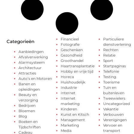
Financieel
Particuliere
Categorieën
Fotografie
dienstverlening
Geschenken
Rechten
Aanbiedingen
Gezondheid
Relatie
Afvalverwerking
Groothandel
Sport
Alarmsysteem
Haartransplantatie
Startpaginas
Architectuur
Hobby en vrije tijd
Telefonie
Attracties
Horeca
Testing
Auto’s en Motoren
Huishoudelijk
Toerisme
Banen en
Industrie
Tuin en
opleidingen
Internet
buitenleven
Beauty en
Internet
Tweewielers
verzorging
marketing
Uncategorized
Bedrijven
Kinderen
Vakantie
Bloemen
Kunst en Kitsch
Verbouwen
Blog
Management
Verenigingen
Boeken en
Marketing
Vervoer en
Tijdschriften
Media
transport
Cadeau