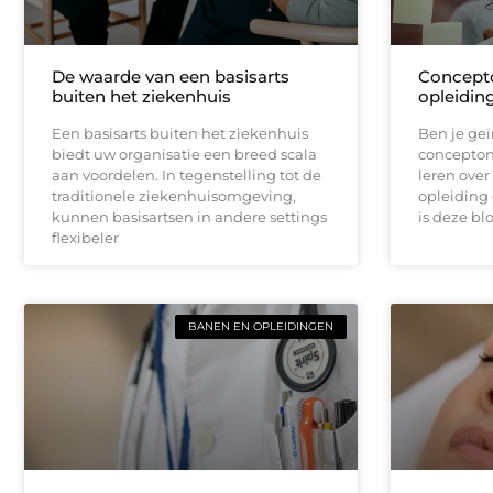
De waarde van een basisarts
Concepto
buiten het ziekenhuis
opleidin
Een basisarts buiten het ziekenhuis
Ben je geï
biedt uw organisatie een breed scala
concepton
aan voordelen. In tegenstelling tot de
leren over
traditionele ziekenhuisomgeving,
opleiding
kunnen basisartsen in andere settings
is deze blo
flexibeler
BANEN EN OPLEIDINGEN