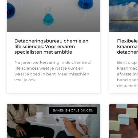
Detacheringsbureau chemie en
Flexibele
life sciences: Voor ervaren
kraanmac
specialisten met ambitie
detacher
Na jaren werkervaring in de chemie of
Bent u op 
life sciences weet je wat je kunt en
kraanmach
waar je goed in bent. Maar misschien
afwisselin
voel je ook
hand gaan
detacherin
BANEN EN OPLEIDINGEN