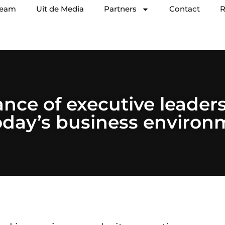
team
Uit de Media
Partners
Contact
R
nce of executive leaders
today’s business environ