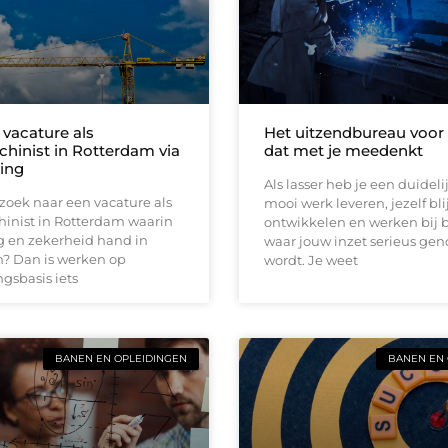
 vacature als
Het uitzendbureau voor 
hinist in Rotterdam via
dat met je meedenkt
ing
Als lasser heb je een duideli
zoek naar een vacature als
mooi werk leveren, jezelf bl
inist in Rotterdam waarin
ontwikkelen en werken bij 
g en zekerheid hand in
waar jouw inzet serieus g
? Dan is werken op
wordt. Je weet
gsbasis iets
BANEN EN OPLEIDINGEN
BANEN EN 