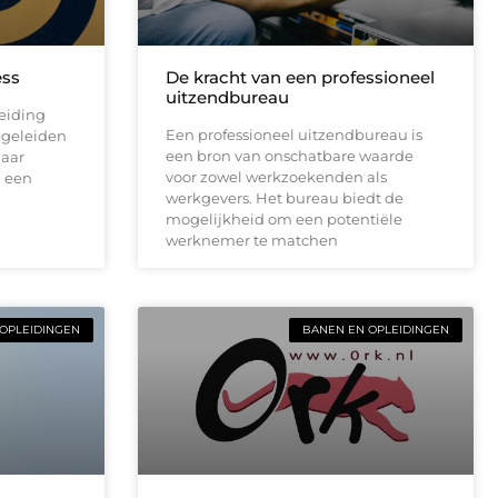
ess
De kracht van een professioneel
uitzendbureau
leiding
Een professioneel uitzendbureau is
begeleiden
een bron van onschatbare waarde
naar
voor zowel werkzoekenden als
n een
werkgevers. Het bureau biedt de
mogelijkheid om een potentiële
werknemer te matchen
OPLEIDINGEN
BANEN EN OPLEIDINGEN