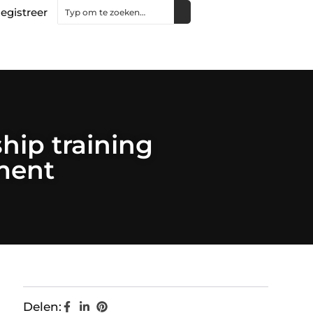
egistreer
hip training
ment
Delen: