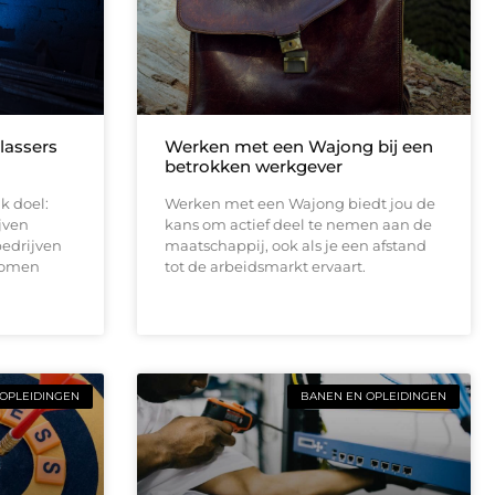
lassers
Werken met een Wajong bij een
betrokken werkgever
jk doel:
Werken met een Wajong biedt jou de
ijven
kans om actief deel te nemen aan de
bedrijven
maatschappij, ook als je een afstand
enomen
tot de arbeidsmarkt ervaart.
OPLEIDINGEN
BANEN EN OPLEIDINGEN