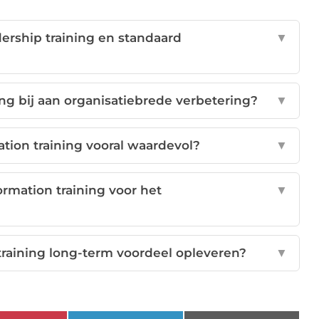
dership training en standaard
▼
ing bij aan organisatiebrede verbetering?
▼
tion training vooral waardevol?
▼
ormation training voor het
▼
training long-term voordeel opleveren?
▼