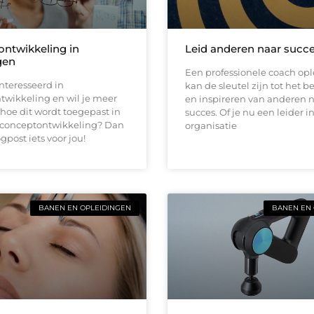
ntwikkeling in
Leid anderen naar succ
gen
Een professionele coach op
nteresseerd in
kan de sleutel zijn tot het 
twikkeling en wil je meer
en inspireren van anderen 
 hoe dit wordt toegepast in
succes. Of je nu een leider i
 conceptontwikkeling? Dan
organisatie
gpost iets voor jou!
BANEN EN OPLEIDINGEN
BANEN EN 