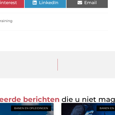
interest
LinkedIn
Email
training
eerde berichten
die u niet ma
BANEN EN OPLEIDINGEN
BANEN EN 